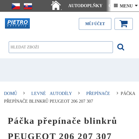
AUTODOPLŇKY
Ceny doručení
 MENU 
.
Články - návody
Kontakt
MŮJ ÚČET
DOMŮ
LEVNÉ AUTODÍLY
PŘEPÍNAČE
PÁČKA
PŘEPÍNAČE BLINKRŮ PEUGEOT 206 207 307
Páčka přepínače blinkrů
PEUGEOT 206 207 307