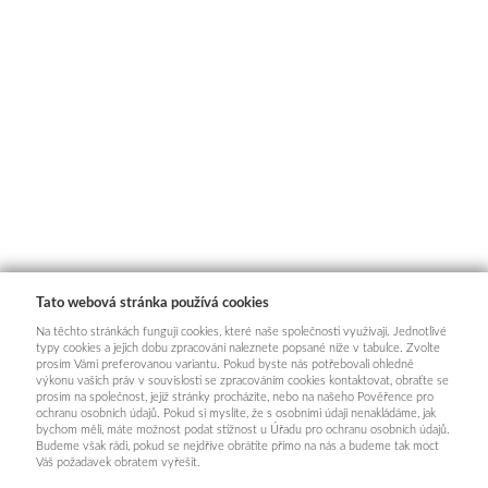
Tato webová stránka používá cookies
Na těchto stránkách fungují cookies, které naše společnosti využívají. Jednotlivé
typy cookies a jejich dobu zpracování naleznete popsané níže v tabulce. Zvolte
prosím Vámi preferovanou variantu. Pokud byste nás potřebovali ohledně
výkonu vašich práv v souvislosti se zpracováním cookies kontaktovat, obraťte se
prosím na společnost, jejíž stránky procházíte, nebo na našeho Pověřence pro
ochranu osobních údajů. Pokud si myslíte, že s osobními údaji nenakládáme, jak
bychom měli, máte možnost podat stížnost u Úřadu pro ochranu osobních údajů.
Budeme však rádi, pokud se nejdříve obrátíte přímo na nás a budeme tak moct
Váš požadavek obratem vyřešit.