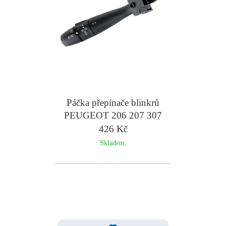
Páčka přepínače blinkrů
PEUGEOT 206 207 307
s auto
426 Kč
Skladem: