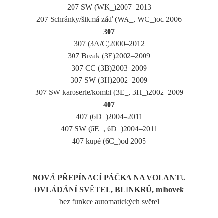
207 SW (WK_)2007–2013
207 Schránky/šikmá záď (WA_, WC_)od 2006
307
307 (3A/C)2000–2012
307 Break (3E)2002–2009
307 CC (3B)2003–2009
307 SW (3H)2002–2009
307 SW karoserie/kombi (3E_, 3H_)2002–2009
407
407 (6D_)2004–2011
407 SW (6E_, 6D_)2004–2011
407 kupé (6C_)od 2005
NOVÁ PŘEPÍNACÍ PÁČKA NA VOLANTU
OVLÁDÁNÍ SVĚTEL, BLINKRŮ, mlhovek
bez funkce automatických světel