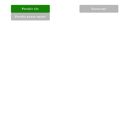
Povolit vše
Nastavení
Povolit pouze nutné
INFORMACE PRO KUPUJÍCÍ
Obchodní podmínky
Reklamační řád
Články a návody
Nejčastější dotazy
Kontakt