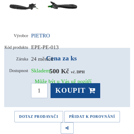
PIETRO
Výrobce
EPE-PE-013
Kód produktu
Cena za ks
24 měsíců
Záruka
500 Kč 
Skladem:
Dostupnost
vč. DPH
Může být u Vás už pozítří
KOUPIT
DOTAZ PRODAVAČI
PŘIDAT K POROVNÁNÍ