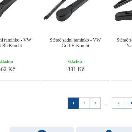
dní ramínko - VW
Stěrač zadní ramínko - VW
Stěrač 
at B6 Kombi
Golf V Kombi
Ya
Skladem
Skladem:
62 Kč
381 Kč
1
2
3
...
38
D