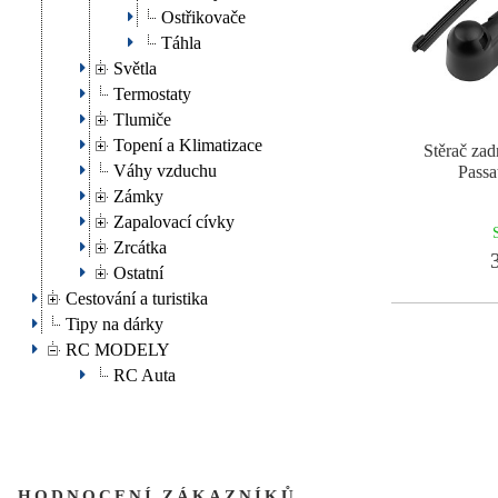
Ostřikovače
Táhla
Světla
Termostaty
Tlumiče
Topení a Klimatizace
Stěrač za
Váhy vzduchu
Pass
Zámky
Zapalovací cívky
Zrcátka
3
Ostatní
Cestování a turistika
Tipy na dárky
RC MODELY
RC Auta
HODNOCENÍ ZÁKAZNÍKŮ