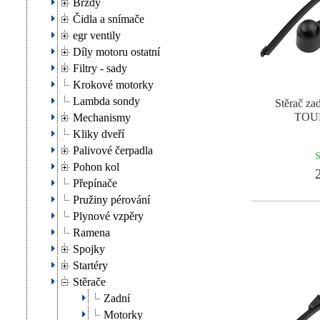
Brzdy
Čidla a snímače
egr ventily
Díly motoru ostatní
Filtry - sady
Krokové motorky
Lambda sondy
Stěrač z
TOU
Mechanismy
Kliky dveří
Palivové čerpadla
S
Pohon kol
2
Přepínače
Pružiny pérování
Plynové vzpěry
Ramena
Spojky
Startéry
Stěrače
Zadní
Motorky