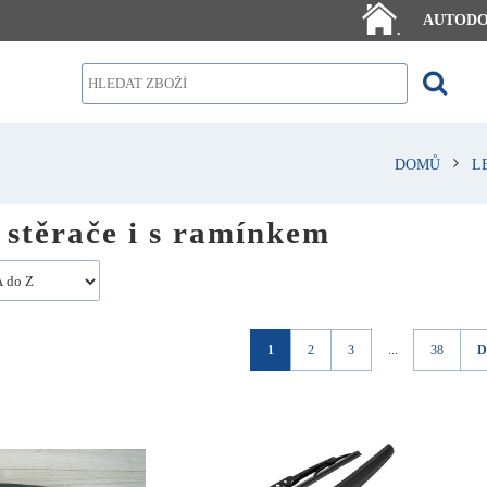
AUTOD
.
DOMŮ
L
 stěrače i s ramínkem
1
2
3
...
38
D