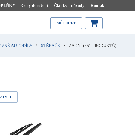
OPLŇKY
Ceny doručení
Články - návody
Kontakt
MŮJ ÚČET
EVNÉ AUTODÍLY
STĚRAČE
ZADNÍ
(451 PRODUKTŮ)
ALŠÍ