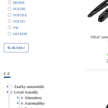
SKODA
SUZUKI
TOYOTA
VOLVO
VW
OSTATNÍ
Stěrač zadn
HLEDEJ
2
CZ
Značky automobilů
Levné Autodíly
Alternátory
Autodoplňky