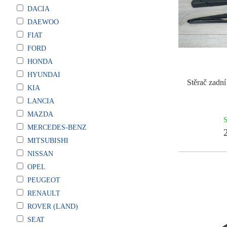
DACIA
DAEWOO
FIAT
FORD
HONDA
HYUNDAI
Stěrač zadní
KIA
LANCIA
MAZDA
S
MERCEDES-BENZ
2
MITSUBISHI
NISSAN
OPEL
PEUGEOT
RENAULT
ROVER (LAND)
SEAT