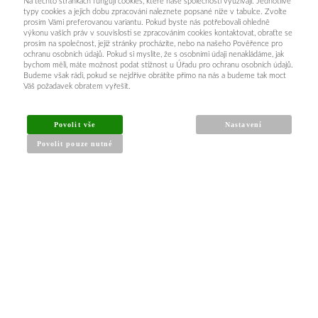
Na těchto stránkách fungují cookies, které naše společnosti využívají. Jednotlivé
typy cookies a jejich dobu zpracování naleznete popsané níže v tabulce. Zvolte
prosím Vámi preferovanou variantu. Pokud byste nás potřebovali ohledně
výkonu vašich práv v souvislosti se zpracováním cookies kontaktovat, obraťte se
prosím na společnost, jejíž stránky procházíte, nebo na našeho Pověřence pro
ochranu osobních údajů. Pokud si myslíte, že s osobními údaji nenakládáme, jak
bychom měli, máte možnost podat stížnost u Úřadu pro ochranu osobních údajů.
Budeme však rádi, pokud se nejdříve obrátíte přímo na nás a budeme tak moct
Váš požadavek obratem vyřešit.
INFORMACE PRO KUPUJÍCÍ
Povolit vše
Nastavení
Povolit pouze nutné
Obchodní podmínky
Reklamační řád
Články a návody
Nejčastější dotazy
Kontakt