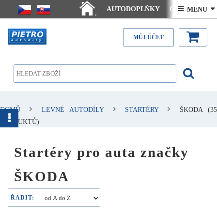
AUTODOPLŇKY
Ceny doručení
 MENU 
.
Články - návody
Kontakt
MŮJ ÚČET
DOMŮ
LEVNÉ AUTODÍLY
STARTÉRY
ŠKODA
(35
PRODUKTŮ)
Startéry pro auta značky
ŠKODA
ŘADIT: