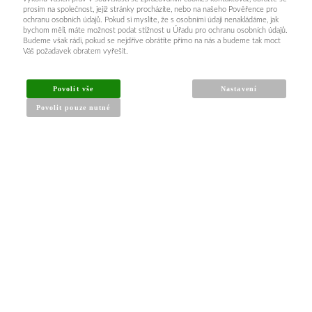
prosím na společnost, jejíž stránky procházíte, nebo na našeho Pověřence pro
ochranu osobních údajů. Pokud si myslíte, že s osobními údaji nenakládáme, jak
bychom měli, máte možnost podat stížnost u Úřadu pro ochranu osobních údajů.
Budeme však rádi, pokud se nejdříve obrátíte přímo na nás a budeme tak moct
Váš požadavek obratem vyřešit.
INFORMACE PRO KUPUJÍCÍ
Povolit vše
Nastavení
Povolit pouze nutné
Obchodní podmínky
Reklamační řád
Články a návody
Nejčastější dotazy
Kontakt