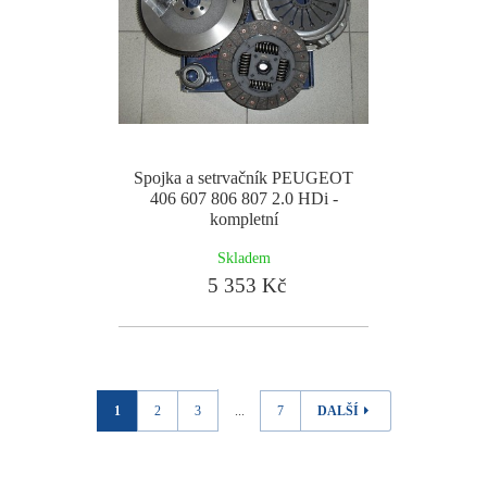
Spojka a setrvačník PEUGEOT
406 607 806 807 2.0 HDi -
kompletní
Skladem
5 353 Kč
1
2
3
...
7
DALŠÍ