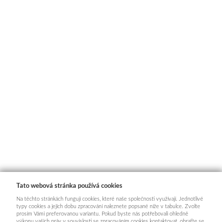
Tato webová stránka používá cookies
Na těchto stránkách fungují cookies, které naše společnosti využívají. Jednotlivé
typy cookies a jejich dobu zpracování naleznete popsané níže v tabulce. Zvolte
prosím Vámi preferovanou variantu. Pokud byste nás potřebovali ohledně
výkonu vašich práv v souvislosti se zpracováním cookies kontaktovat, obraťte se