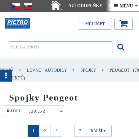
AUTODOPLŇKY
Ceny doručení
 MENU 
.
Články - návody
Kontakt
MŮJ ÚČET
DOMŮ
LEVNÉ AUTODÍLY
SPOJKY
PEUGEOT
(79
PRODUKTŮ)
Spojky Peugeot
ŘADIT:
1
2
3
...
7
DALŠÍ