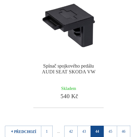
Spínač spojkového pedálu
AUDI SEAT SKODA VW
Skladem
540 Kč
1
...
42
43
44
45
46
..
PŘEDCHOZÍ