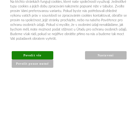
Na těchto stránkách fungují cookies, které naše společnosti využívají. Jednotlivé
typy cookies a jejich dobu zpracování naleznete popsané níže v tabulce. Zvolte
prosím Vámi preferovanou variantu. Pokud byste nás potřebovali ohledně
výkonu vašich práv v souvislosti se zpracováním cookies kontaktovat, obraťte se
prosím na společnost, jejíž stránky procházíte, nebo na našeho Pověřence pro
ochranu osobních údajů. Pokud si myslíte, že s osobními údaji nenakládáme, jak
bychom měli, máte možnost podat stížnost u Úřadu pro ochranu osobních údajů.
Budeme však rádi, pokud se nejdříve obrátíte přímo na nás a budeme tak moct
Váš požadavek obratem vyřešit.
INFORMACE PRO KUPUJÍCÍ
Povolit vše
Nastavení
Povolit pouze nutné
Obchodní podmínky
Reklamační řád
Články a návody
Nejčastější dotazy
Kontakt