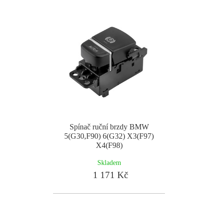
Spínač ruční brzdy BMW
5(G30,F90) 6(G32) X3(F97)
X4(F98)
Skladem
1 171 Kč