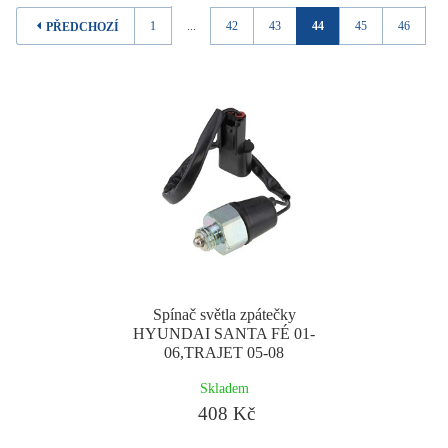
1
...
42
43
44
45
46
..
PŘEDCHOZÍ
Spínač světla zpátečky
HYUNDAI SANTA FÉ 01-
06,TRAJET 05-08
Skladem
408 Kč