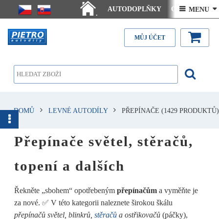
AUTODOPLŇKY
Ceny doručení
 MENU 
.
Články - návody
Kontakt
MŮJ ÚČET
DOMŮ
LEVNÉ AUTODÍLY
PŘEPÍNAČE
(1429 PRODUKTŮ)
Přepínače světel, stěračů,
topení a dalších
Řekněte „sbohem“ opotřebeným
přepínačům
a vyměňte je
za nové. ✅ V této kategorii naleznete širokou škálu
přepínačů světel, blinkrů,
stěračů
a ostřikovačů
(páčky),