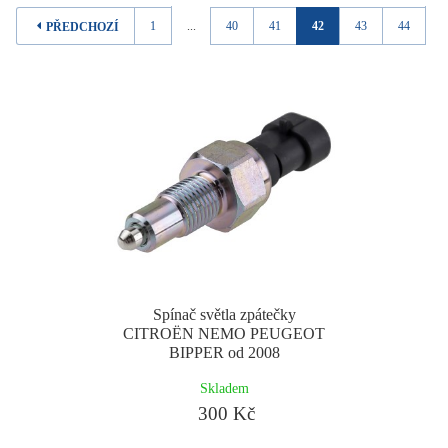
1
...
40
41
42
43
44
..
PŘEDCHOZÍ
Spínač světla zpátečky
CITROËN NEMO PEUGEOT
BIPPER od 2008
Skladem
300 Kč