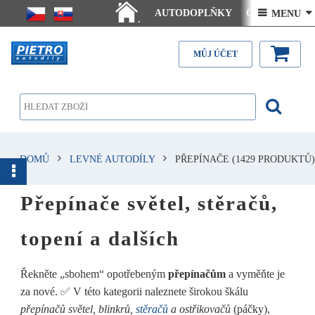
AUTODOPLŇKY
Ceny doručení
 MENU 
.
Články - návody
Kontakt
MŮJ ÚČET
DOMŮ
LEVNÉ AUTODÍLY
PŘEPÍNAČE
(1429 PRODUKTŮ)
Přepínače světel, stěračů,
topení a dalších
Řekněte „sbohem“ opotřebeným
přepínačům
a vyměňte je
za nové. ✅ V této kategorii naleznete širokou škálu
přepínačů světel, blinkrů,
stěračů
a ostřikovačů
(páčky),