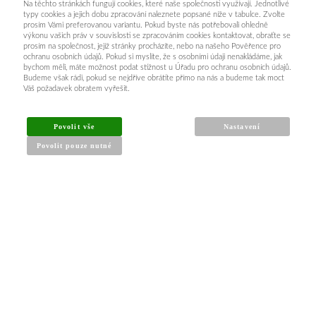
Na těchto stránkách fungují cookies, které naše společnosti využívají. Jednotlivé
typy cookies a jejich dobu zpracování naleznete popsané níže v tabulce. Zvolte
prosím Vámi preferovanou variantu. Pokud byste nás potřebovali ohledně
výkonu vašich práv v souvislosti se zpracováním cookies kontaktovat, obraťte se
prosím na společnost, jejíž stránky procházíte, nebo na našeho Pověřence pro
ochranu osobních údajů. Pokud si myslíte, že s osobními údaji nenakládáme, jak
bychom měli, máte možnost podat stížnost u Úřadu pro ochranu osobních údajů.
Budeme však rádi, pokud se nejdříve obrátíte přímo na nás a budeme tak moct
Váš požadavek obratem vyřešit.
INFORMACE PRO KUPUJÍCÍ
Povolit vše
Nastavení
Povolit pouze nutné
Obchodní podmínky
Reklamační řád
Články a návody
Nejčastější dotazy
Kontakt