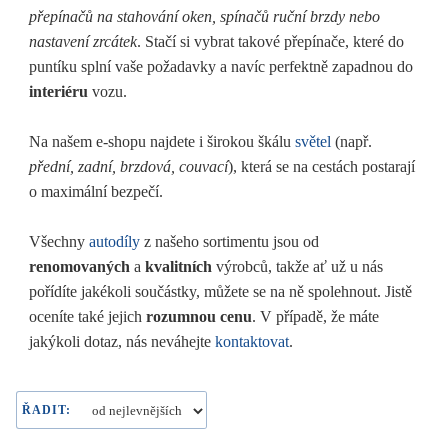
přepínačů na stahování oken, spínačů ruční brzdy nebo
nastavení zrcátek
. Stačí si vybrat takové přepínače, které do
puntíku splní vaše požadavky a navíc perfektně zapadnou do
interiéru
vozu.
Na našem e-shopu najdete i širokou škálu
světel
(např.
přední, zadní, brzdová, couvací
), která se na cestách postarají
o maximální bezpečí.
Všechny
autodíly
z našeho sortimentu jsou od
renomovaných
a
kvalitních
výrobců, takže ať už u nás
pořídíte jakékoli součástky, můžete se na ně spolehnout. Jistě
oceníte také jejich
rozumnou cenu
. V případě, že máte
jakýkoli dotaz, nás neváhejte
kontaktovat
.
ŘADIT: