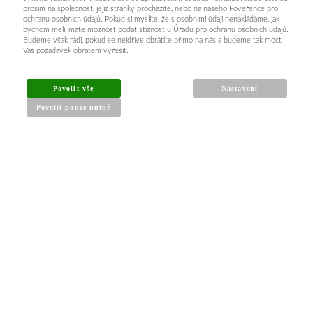
prosím na společnost, jejíž stránky procházíte, nebo na našeho Pověřence pro
ochranu osobních údajů. Pokud si myslíte, že s osobními údaji nenakládáme, jak
bychom měli, máte možnost podat stížnost u Úřadu pro ochranu osobních údajů.
Budeme však rádi, pokud se nejdříve obrátíte přímo na nás a budeme tak moct
Váš požadavek obratem vyřešit.
INFORMACE PRO KUPUJÍCÍ
Povolit vše
Nastavení
Povolit pouze nutné
Obchodní podmínky
Reklamační řád
Články a návody
Nejčastější dotazy
Kontakt