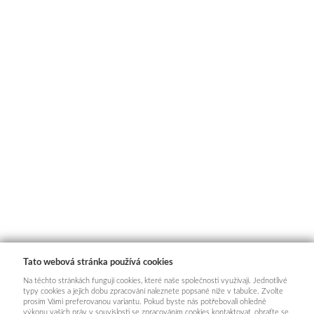
Tato webová stránka používá cookies
Na těchto stránkách fungují cookies, které naše společnosti využívají. Jednotlivé
typy cookies a jejich dobu zpracování naleznete popsané níže v tabulce. Zvolte
prosím Vámi preferovanou variantu. Pokud byste nás potřebovali ohledně
výkonu vašich práv v souvislosti se zpracováním cookies kontaktovat, obraťte se