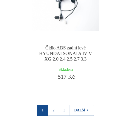
Čidlo ABS zadní levé
HYUNDAI SONATA IV V
XG 2.0 2.4 2.5 2.7 3.3
Skladem
517 Kč
1
2
3
DALŠÍ