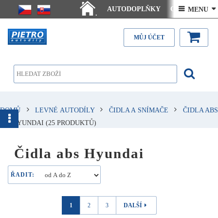
AUTODOPLŇKY
Ceny doručení
 MENU 
.
Články - návody
Kontakt
MŮJ ÚČET
DOMŮ
LEVNÉ AUTODÍLY
ČIDLA A SNÍMAČE
ČIDLA ABS
HYUNDAI
(25 PRODUKTŮ)
Čidla abs Hyundai
ŘADIT:
1
2
3
DALŠÍ