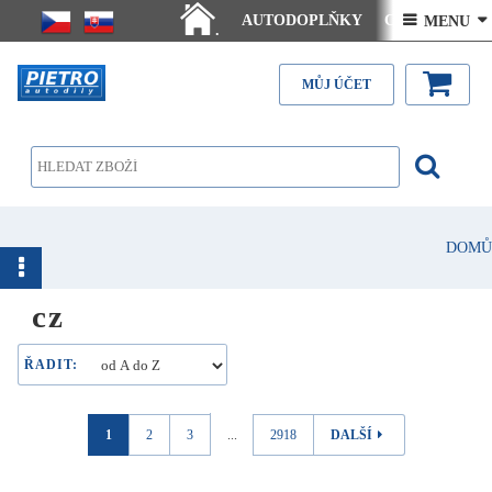
AUTODOPLŇKY
Ceny doručení
 MENU 
.
Články - návody
Kontakt
MŮJ ÚČET
DOMŮ
cz
ŘADIT:
1
2
3
...
2918
DALŠÍ