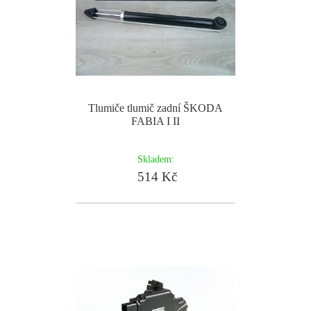
Tlumiče tlumič zadní ŠKODA
FABIA I II
Skladem:
514 Kč