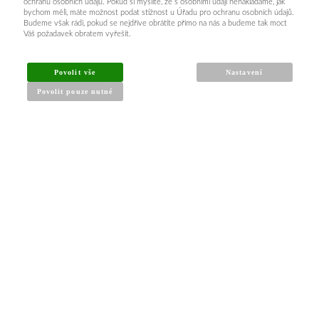
ochranu osobních údajů. Pokud si myslíte, že s osobními údaji nenakládáme, jak
bychom měli, máte možnost podat stížnost u Úřadu pro ochranu osobních údajů.
Budeme však rádi, pokud se nejdříve obrátíte přímo na nás a budeme tak moct
Váš požadavek obratem vyřešit.
INFORMACE PRO KUPUJÍCÍ
Povolit vše
Nastavení
Povolit pouze nutné
Obchodní podmínky
Reklamační řád
Články a návody
Nejčastější dotazy
Kontakt