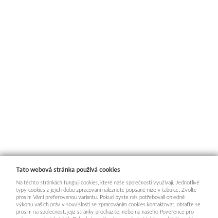
Tato webová stránka používá cookies
Na těchto stránkách fungují cookies, které naše společnosti využívají. Jednotlivé
typy cookies a jejich dobu zpracování naleznete popsané níže v tabulce. Zvolte
prosím Vámi preferovanou variantu. Pokud byste nás potřebovali ohledně
výkonu vašich práv v souvislosti se zpracováním cookies kontaktovat, obraťte se
prosím na společnost, jejíž stránky procházíte, nebo na našeho Pověřence pro