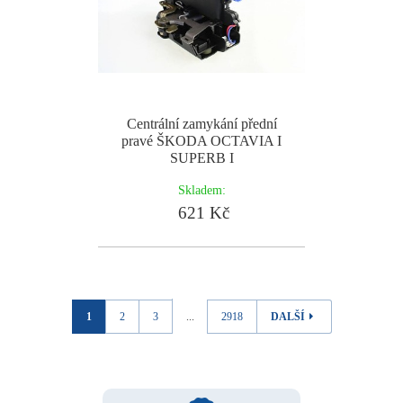
Centrální zamykání přední
pravé ŠKODA OCTAVIA I
SUPERB I
Skladem:
621 Kč
1
2
3
...
2918
DALŠÍ