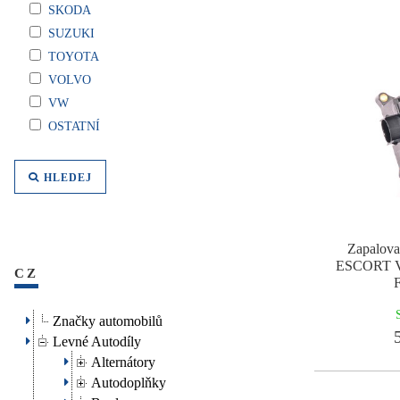
SKODA
SUZUKI
TOYOTA
VOLVO
VW
OSTATNÍ
HLEDEJ
Zapalov
ESCORT V
CZ
Značky automobilů
5
Levné Autodíly
Alternátory
Autodoplňky