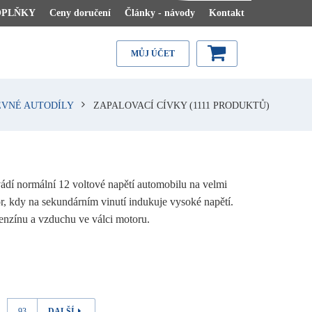
OPLŇKY
Ceny doručení
Články - návody
Kontakt
MŮJ ÚČET
EVNÉ AUTODÍLY
ZAPALOVACÍ CÍVKY
(1111 PRODUKTŮ)
ádí normální 12 voltové napětí automobilu na velmi
r, kdy na sekundárním vinutí indukuje vysoké napětí.
benzínu a vzduchu ve válci motoru.
93
DALŠÍ