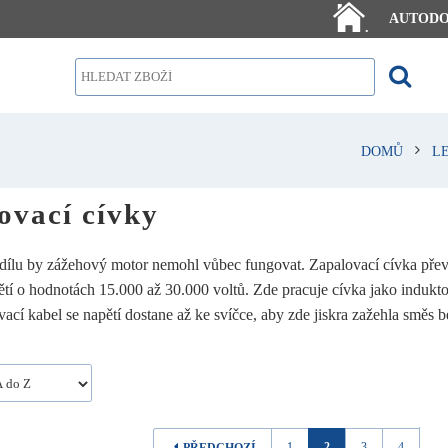
AUTOD
.
DOMŮ
L
ovací cívky
dílu by zážehový motor nemohl vůbec fungovat. Zapalovací cívka přev
tí o hodnotách 15.000 až 30.000 voltů. Zde pracuje cívka jako indukto
vací kabel se napětí dostane až ke svíčce, aby zde jiskra zažehla směs 
1
2
3
4
...