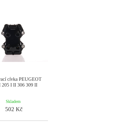
vací cívka PEUGEOT
I 205 I II 306 309 II
Skladem
502 Kč