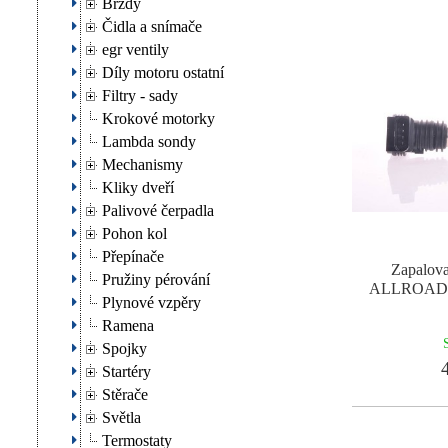
Brzdy
Čidla a snímače
egr ventily
Díly motoru ostatní
Filtry - sady
Krokové motorky
Lambda sondy
Mechanismy
Kliky dveří
Palivové čerpadla
Pohon kol
Přepínače
Zapalov
Pružiny pérování
ALLROAD A
Plynové vzpěry
Ramena
Spojky
4
Startéry
Stěrače
Světla
Termostaty