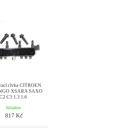
vací cívka CITROEN
NGO XSARA SAXO
C2 C3 1.3 1.6
Skladem
817 Kč