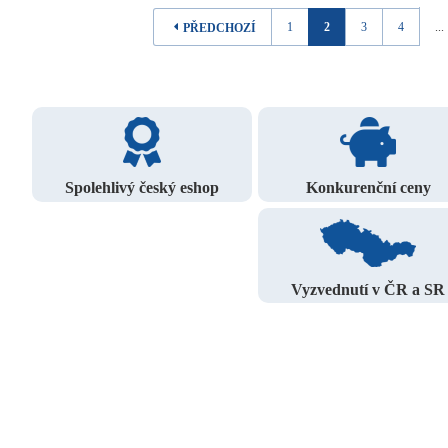
1
2
3
4
...
PŘEDCHOZÍ
Spolehlivý český eshop
Konkurenční ceny
Vyzvednutí v ČR a SR