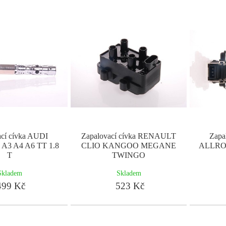
ací cívka AUDI
Zapalovací cívka RENAULT
Zapa
3 A4 A6 TT 1.8
CLIO KANGOO MEGANE
ALLROA
T
TWINGO
Skladem
Skladem
99 Kč
523 Kč