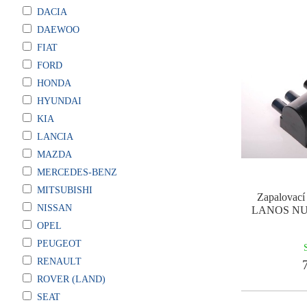
DACIA
DAEWOO
FIAT
FORD
HONDA
HYUNDAI
KIA
LANCIA
MAZDA
MERCEDES-BENZ
MITSUBISHI
Zapalovac
NISSAN
LANOS NU
OPEL
PEUGEOT
RENAULT
7
ROVER (LAND)
SEAT