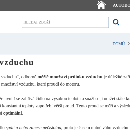
AUTOD
.
DOMŮ
vzduchu
 vzduchu“, odborně
měřič množství průtoku vzduchu
je důležité za
 množství vzduchu, které proudí do motoru.
e uvnitř se zahřívá čidlo na vysokou teplotu a snaží se ji udržet stále
ko
 konstantní teploty zapotřebí větší proud. Tento proud se měří a výsledn
si
optimální
.
dlo
spálí a nebo zanese nečistotou
, proto je časem nutné váhu vzduchu