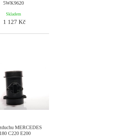
5WK9620
Skladem
1 127 Kč
vzduchu MERCEDES
180 C220 E200