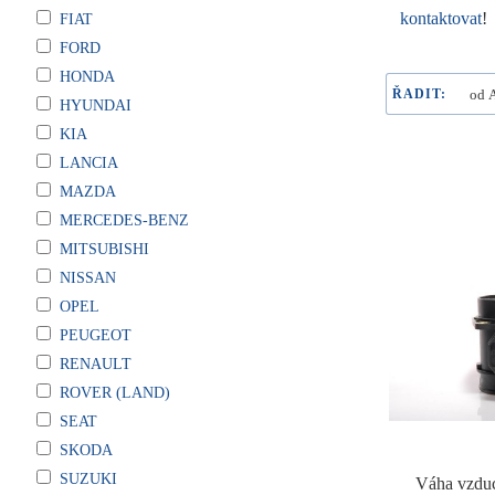
kontaktovat
!
FIAT
FORD
HONDA
ŘADIT:
HYUNDAI
KIA
LANCIA
MAZDA
MERCEDES-BENZ
MITSUBISHI
NISSAN
OPEL
PEUGEOT
RENAULT
ROVER (LAND)
SEAT
SKODA
SUZUKI
Váha vzd