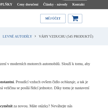
OPLŇKY
Ceny doručení
Články - návody
Kontakt
MŮJ ÚČET
LEVNÉ AUTODÍLY
VÁHY VZDUCHU
(545 PRODUKTŮ)
řízení v moderních motorech automobilů. Slouží k tomu, aby
nstantní
. Proudící vzduch ovšem čidlo
ochlazuje
, a tak je
á veličina se posílá řídicí jednotce. Díky tomu je nastavení
vyměnit
za novou. Máte otázky? Neváhejte nás