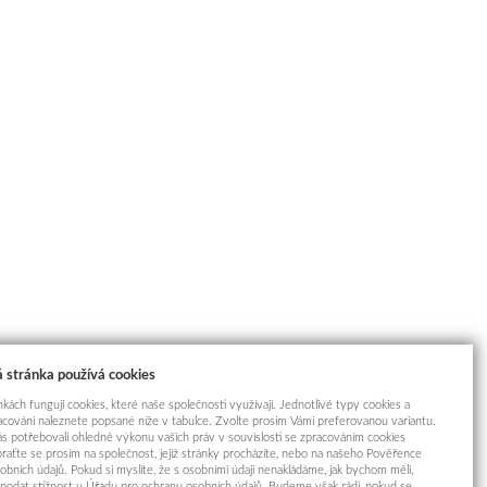
 stránka používá cookies
kách fungují cookies, které naše společnosti využívají. Jednotlivé typy cookies a
racování naleznete popsané níže v tabulce. Zvolte prosím Vámi preferovanou variantu.
s potřebovali ohledně výkonu vašich práv v souvislosti se zpracováním cookies
braťte se prosím na společnost, jejíž stránky procházíte, nebo na našeho Pověřence
obních údajů. Pokud si myslíte, že s osobními údaji nenakládáme, jak bychom měli,
odat stížnost u Úřadu pro ochranu osobních údajů. Budeme však rádi, pokud se