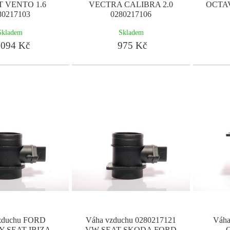
T VENTO 1.6
VECTRA CALIBRA 2.0
OCTA
80217103
0280217106
Skladem
Skladem
094 Kč
975 Kč
zduchu FORD
Váha vzduchu 0280217121
Váh
 SEAT IBIZA
VW SEAT SKODA FORD
O