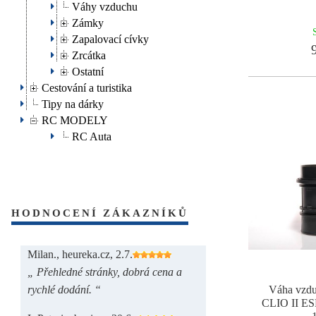
Váhy vzduchu
Zámky
Zapalovací cívky
9
Zrcátka
Ostatní
Cestování a turistika
Tipy na dárky
RC MODELY
RC Auta
HODNOCENÍ ZÁKAZNÍKŮ
Milan., heureka.cz, 2.7.
„ Přehledné stránky, dobrá cena a
rychlé dodání. “
Váha vz
CLIO II 