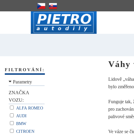
Váhy 
FILTROVÁNÍ:
Lidově „váha
Parametry
bylo změřeno
ZNAČKA
VOZU:
Funguje tak, ž
ALFA ROMEO
pro zachování
AUDI
palivové smě
BMW
Ve váze se či
CITROEN