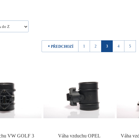
1
2
3
4
5
PŘEDCHOZÍ
uchu VW GOLF 3
Váha vzduchu OPEL
Váha v