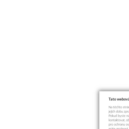
Tato webová
Na těchto strán
jejich dobu zp
Pokud byste ná
kontaktovat, o
pro ochranu os
máte možnost p