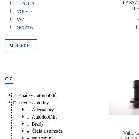
PASSA
TOYOTA
02
VOLVO
VW
1 
OSTATNÍ
HLEDEJ
CZ
Značky automobilů
Levné Autodíly
Alternátory
Autodoplňky
Brzdy
Čidla a snímače
Váha v
egr ventily
GALAXY