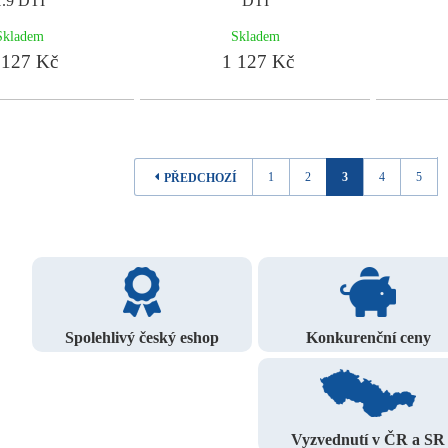
1.9 DTI
DTI
Skladem
Skladem
127 Kč
1 127 Kč
1
2
3
4
5
PŘEDCHOZÍ
Spolehlivý český eshop
Konkurenční ceny
Vyzvednutí v ČR a SR