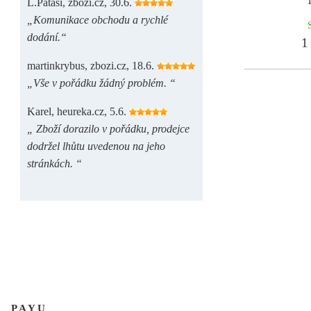
L.Patasi, zbozi.cz, 30.6.
„Komunikace obchodu a rychlé
dodání.“
1 
martinkrybus, zbozi.cz, 18.6.
„Vše v pořádku žádný problém. “
Karel, heureka.cz, 5.6.
„ Zboží dorazilo v pořádku, prodejce
dodržel lhůtu uvedenou na jeho
stránkách. “
PAYU