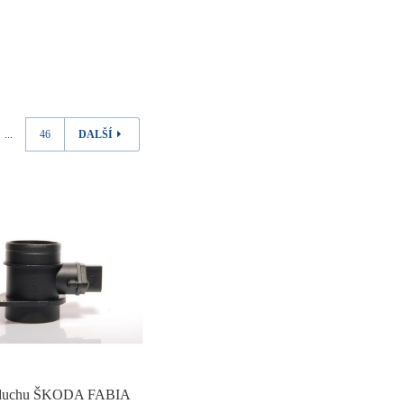
...
46
DALŠÍ
zduchu ŠKODA FABIA