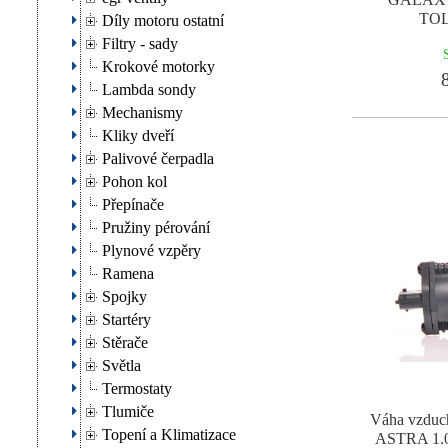
TOL
Díly motoru ostatní
Filtry - sady
Krokové motorky
8
Lambda sondy
Mechanismy
Kliky dveří
Palivové čerpadla
Pohon kol
Přepínače
Pružiny pérování
Plynové vzpěry
Ramena
Spojky
Startéry
Stěrače
Světla
Termostaty
Tlumiče
Váha vzdu
Topení a Klimatizace
ASTRA 1.0