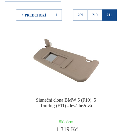
1
...
209
210
211
PŘEDCHOZÍ
Sluneční clona BMW 5 (F10), 5
Touring (F11) - levá béžová
Skladem
1 319 Kč