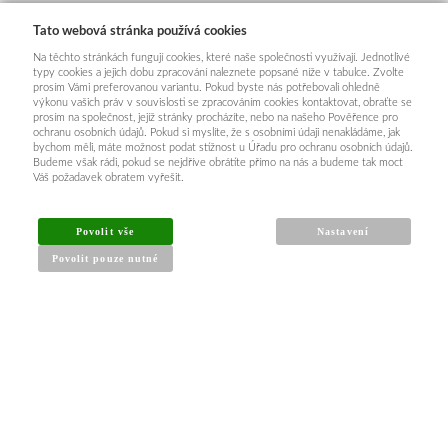
Tato webová stránka používá cookies
Na těchto stránkách fungují cookies, které naše společnosti využívají. Jednotlivé
typy cookies a jejich dobu zpracování naleznete popsané níže v tabulce. Zvolte
prosím Vámi preferovanou variantu. Pokud byste nás potřebovali ohledně
výkonu vašich práv v souvislosti se zpracováním cookies kontaktovat, obraťte se
prosím na společnost, jejíž stránky procházíte, nebo na našeho Pověřence pro
ochranu osobních údajů. Pokud si myslíte, že s osobními údaji nenakládáme, jak
bychom měli, máte možnost podat stížnost u Úřadu pro ochranu osobních údajů.
Budeme však rádi, pokud se nejdříve obrátíte přímo na nás a budeme tak moct
Váš požadavek obratem vyřešit.
INFORMACE PRO KUPUJÍCÍ
Povolit vše
Nastavení
Povolit pouze nutné
Obchodní podmínky
Reklamační řád
Články a návody
Nejčastější dotazy
Kontakt