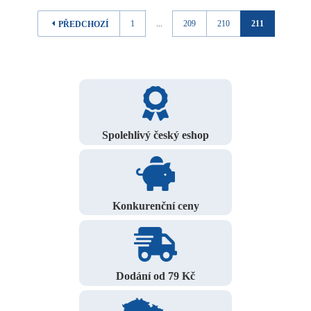
1
...
209
210
211
PŘEDCHOZÍ
Spolehlivý český eshop
Konkurenční ceny
Dodání od 79 Kč