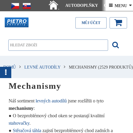
AUTODOPLŇKY
Ceny doručení
 MENU 
.
Články - návody
Kontakt
MŮJ ÚČET
DOMŮ
LEVNÉ AUTODÍLY
MECHANISMY
(2529 PRODUKTŮ)
Mechanismy
Náš sortiment
levných autodílů
jsme rozšířili o tyto
mechanismy
:
●
O bezproblémový chod oken se postarají kvalitní
stahovačky
.
●
Stěračová táhla
zajistí bezproblémový chod zadních a