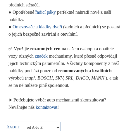
předních stěračů.
●
Opotřebené
řadicí páky
perfektné nahradí nové z naší
nabídky.
●
Omezovače a kladky dveří
(zadních a předních) se postará
o jejich bezpečné zavírání a otevírání.
✅ Využijte
rozumných cen
na našem e-shopu a opatřete
vozy různých
značek
mechanismy, které přesně odpovídají
jejich technickým parametrům. Všechny komponenty z naší
nabídky pochází pouze od
renomovaných
a
kvalitních
výrobců (
např. BOSCH, SKV, SRL, DACO, MANN
), a tak
se na ně můžete plně spolehnout.
➤ Potřebujete výběr auto mechanismů zkonzultovat?
Neváhejte nás
kontaktovat
!
ŘADIT: