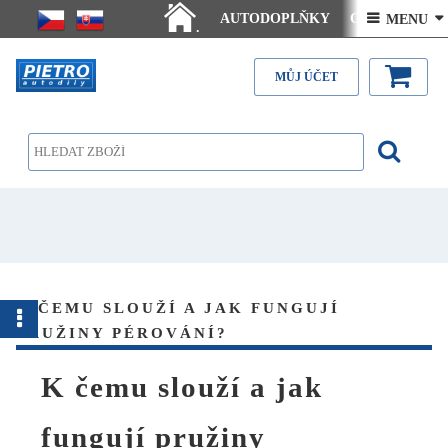
AUTODOPLŇKY
Ceny doručení
 MENU 
.
Články - návody
Kontakt
MŮJ ÚČET
K ČEMU SLOUŽÍ A JAK FUNGUJÍ
PRUŽINY PÉROVÁNÍ?
K čemu slouží a jak
fungují pružiny