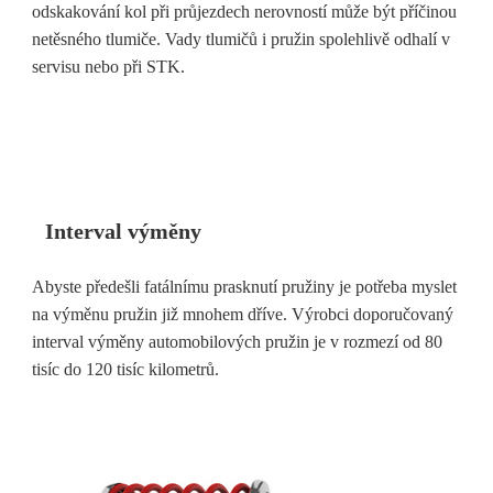
odskakování kol při průjezdech nerovností může být příčinou
netěsného tlumiče. Vady tlumičů i pružin spolehlivě odhalí v
servisu nebo při STK.
Interval výměny
Abyste předešli fatálnímu prasknutí pružiny je potřeba myslet
na výměnu pružin již mnohem dříve. Výrobci doporučovaný
interval výměny automobilových pružin je v rozmezí od 80
tisíc do 120 tisíc kilometrů.