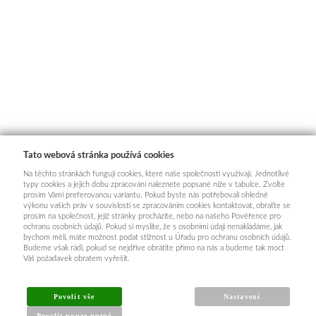
Tato webová stránka používá cookies
Na těchto stránkách fungují cookies, které naše společnosti využívají. Jednotlivé
typy cookies a jejich dobu zpracování naleznete popsané níže v tabulce. Zvolte
prosím Vámi preferovanou variantu. Pokud byste nás potřebovali ohledně
výkonu vašich práv v souvislosti se zpracováním cookies kontaktovat, obraťte se
prosím na společnost, jejíž stránky procházíte, nebo na našeho Pověřence pro
ochranu osobních údajů. Pokud si myslíte, že s osobními údaji nenakládáme, jak
bychom měli, máte možnost podat stížnost u Úřadu pro ochranu osobních údajů.
Budeme však rádi, pokud se nejdříve obrátíte přímo na nás a budeme tak moct
Váš požadavek obratem vyřešit.
Povolit vše
Nastavení
Povolit pouze nutné