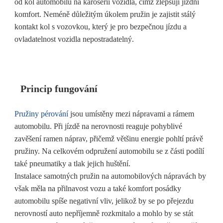
od kol automobilu na karoserii vozidla, čímž zlepšují jízdní
komfort. Neméně důležitým úkolem pružin je zajistit stálý
kontakt kol s vozovkou, který je pro bezpečnou jízdu a
ovladatelnost vozidla nepostradatelný.
Princip fungování
Pružiny pérování
jsou umístěny mezi nápravami a rámem
automobilu. Při jízdě na nerovnosti reaguje pohyblivé
zavěšení ramen náprav, přičemž většinu energie pohltí právě
pružiny. Na celkovém odpružení automobilu se z části podílí
také pneumatiky a tlak jejich huštění.
Instalace samotných pružin na automobilových nápravách by
však měla na přilnavost vozu a také komfort posádky
automobilu spíše negativní vliv, jelikož by se po přejezdu
nerovností auto nepříjemně rozkmitalo a mohlo by se stát