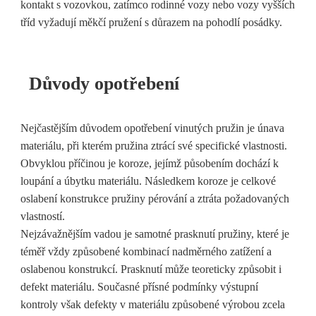
kontakt s vozovkou, zatímco rodinné vozy nebo vozy vyšších
tříd vyžadují měkčí pružení s důrazem na pohodlí posádky.
Důvody opotřebení
Nejčastějším důvodem opotřebení vinutých pružin je únava
materiálu, při kterém pružina ztrácí své specifické vlastnosti.
Obvyklou příčinou je koroze, jejímž působením dochází k
loupání a úbytku materiálu. Následkem koroze je celkové
oslabení konstrukce pružiny pérování a ztráta požadovaných
vlastností.
Nejzávažnějším vadou je samotné prasknutí pružiny, které je
téměř vždy způsobené kombinací nadměrného zatížení a
oslabenou konstrukcí. Prasknutí může teoreticky způsobit i
defekt materiálu. Současné přísné podmínky výstupní
kontroly však defekty v materiálu způsobené výrobou zcela