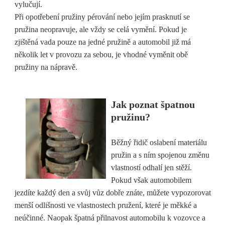
vylučují.
Při opotřebení pružiny pérování nebo jejím prasknutí se
pružina neopravuje, ale vždy se celá vymění. Pokud je
zjištěná vada pouze na jedné pružině a automobil již má
několik let v provozu za sebou, je vhodné vyměnit obě
pružiny na nápravě.
Jak poznat špatnou
pružinu?
Běžný řidič oslabení materiálu
pružin a s ním spojenou změnu
vlastností odhalí jen stěží.
Pokud však automobilem
jezdíte každý den a svůj vůz dobře znáte, můžete vypozorovat
menší odlišnosti ve vlastnostech pružení, které je měkké a
neúčinné. Naopak špatná přilnavost automobilu k vozovce a