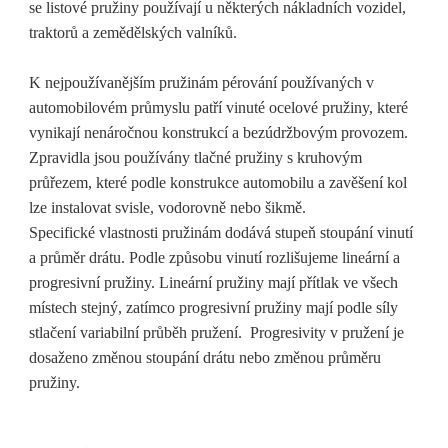
se listové pružiny používají u některých nákladních vozidel,
traktorů a zemědělských valníků.
K nejpoužívanějším pružinám pérování používaných v
automobilovém průmyslu patří vinuté ocelové pružiny, které
vynikají nenáročnou konstrukcí a bezúdržbovým provozem.
Zpravidla jsou používány tlačné pružiny s kruhovým
průřezem, které podle konstrukce automobilu a zavěšení kol
lze instalovat svisle, vodorovně nebo šikmě.
Specifické vlastnosti pružinám dodává stupeň stoupání vinutí
a průměr drátu. Podle způsobu vinutí rozlišujeme lineární a
progresivní pružiny. Lineární pružiny mají přítlak ve všech
místech stejný, zatímco progresivní pružiny mají podle síly
stlačení variabilní průběh pružení. Progresivity v pružení je
dosaženo změnou stoupání drátu nebo změnou průměru
pružiny.