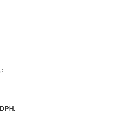
ě.
 DPH.