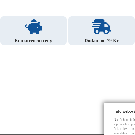
Konkurenční ceny
Dodání od 79 Kč
Tato webová
Na těchto strán
jejich dobu zp
Pokud byste ná
kontaktovat, o