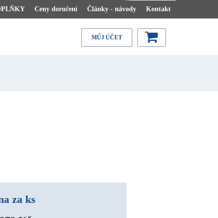
OPLŇKY
Ceny doručení
Články - návody
Kontakt
MŮJ ÚČET
na za ks