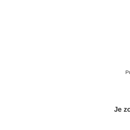
P
Je z