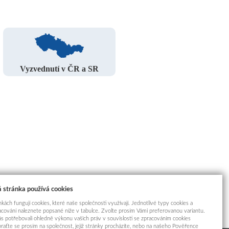
Vyzvednutí v ČR a SR
 stránka používá cookies
kách fungují cookies, které naše společnosti využívají. Jednotlivé typy cookies a
racování naleznete popsané níže v tabulce. Zvolte prosím Vámi preferovanou variantu.
s potřebovali ohledně výkonu vašich práv v souvislosti se zpracováním cookies
braťte se prosím na společnost, jejíž stránky procházíte, nebo na našeho Pověřence