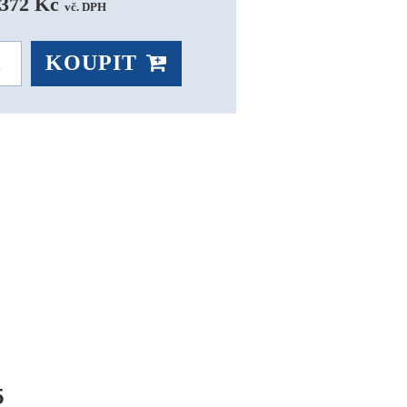
 372 Kč 
vč. DPH
KOUPIT
5