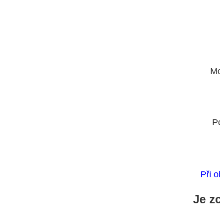
Mo
P
Při o
Je z