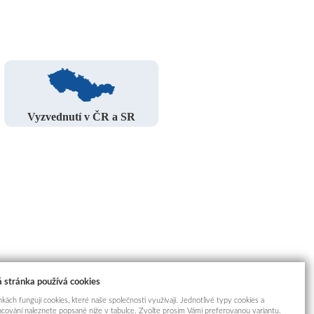
Vyzvednutí v ČR a SR
 stránka používá cookies
kách fungují cookies, které naše společnosti využívají. Jednotlivé typy cookies a
racování naleznete popsané níže v tabulce. Zvolte prosím Vámi preferovanou variantu.