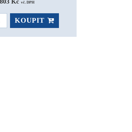
 803 Kč 
vč. DPH
KOUPIT