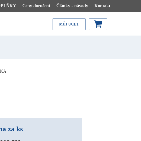
OPLŇKY
Ceny doručení
Články - návody
Kontakt
MŮJ ÚČET
ČKA
na za ks