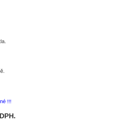
la.
ě.
né !!!
 DPH.