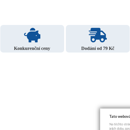
Konkurenční ceny
Dodání od 79 Kč
Tato webová
Na těchto strán
jejich dobu zp