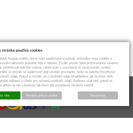
 stránka používá cookies
kách fungují cookies, které naše společnosti využívají. Jednotlivé typy cookies a
racování naleznete popsané níže v tabulce. Zvolte prosím Vámi preferovanou variantu.
s potřebovali ohledně výkonu vašich práv v souvislosti se zpracováním cookies
braťte se prosím na společnost, jejíž stránky procházíte, nebo na našeho Pověřence
obních údajů. Pokud si myslíte, že s osobními údaji nenakládáme, jak bychom měli,
odat stížnost u Úřadu pro ochranu osobních údajů. Budeme však rádi, pokud se
íte přímo na nás a budeme tak moct Váš požadavek obratem vyřešit.
it vše
Povolit pouze nutné
Nastavení