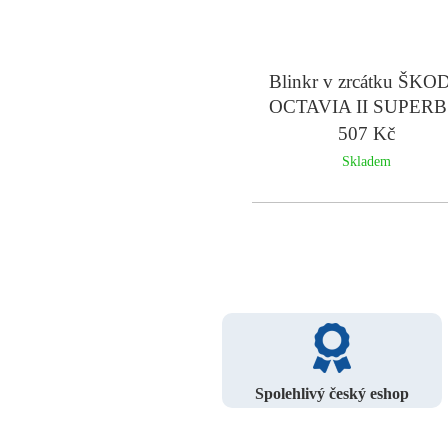
Blinkr v zrcátku ŠKO
OCTAVIA II SUPERB 
- levý
507 Kč
Skladem
Spolehlivý český eshop