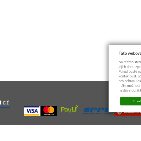
Tato webová
Na těchto strán
jejich dobu zp
Pokud byste ná
kontaktovat, o
pro ochranu os
máte možnost p
nejdříve obrát
Povol
ÍCÍ