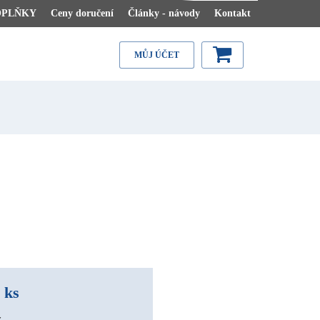
OPLŇKY
Ceny doručení
Články - návody
Kontakt
MŮJ ÚČET
 ks