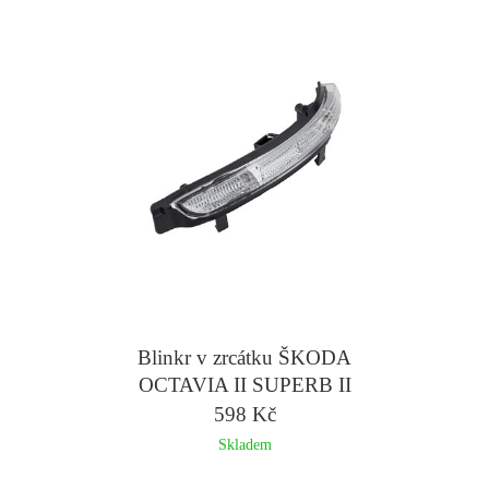
Blinkr v zrcátku ŠKODA
OCTAVIA II SUPERB II
- pravý
598 Kč
Skladem