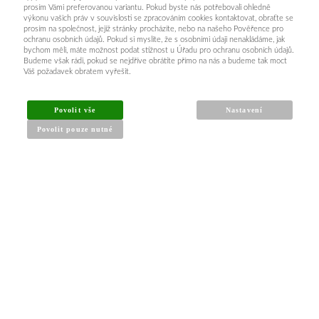
prosím Vámi preferovanou variantu. Pokud byste nás potřebovali ohledně
výkonu vašich práv v souvislosti se zpracováním cookies kontaktovat, obraťte se
prosím na společnost, jejíž stránky procházíte, nebo na našeho Pověřence pro
ochranu osobních údajů. Pokud si myslíte, že s osobními údaji nenakládáme, jak
bychom měli, máte možnost podat stížnost u Úřadu pro ochranu osobních údajů.
Budeme však rádi, pokud se nejdříve obrátíte přímo na nás a budeme tak moct
Váš požadavek obratem vyřešit.
Povolit vše
Nastavení
Povolit pouze nutné
INFORMACE PRO KUPUJÍCÍ
Obchodní podmínky
Reklamační řád
Články a návody
Nejčastější dotazy
Kontakt