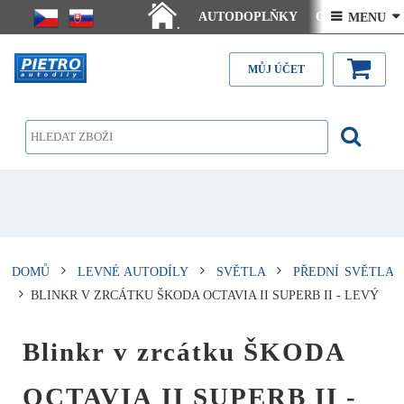
AUTODOPLŇKY
Ceny doručení
 MENU 
.
Články - návody
Kontakt
MŮJ ÚČET
DOMŮ
LEVNÉ AUTODÍLY
SVĚTLA
PŘEDNÍ SVĚTLA
BLINKR V ZRCÁTKU ŠKODA OCTAVIA II SUPERB II - LEVÝ
Blinkr v zrcátku ŠKODA
OCTAVIA II SUPERB II -