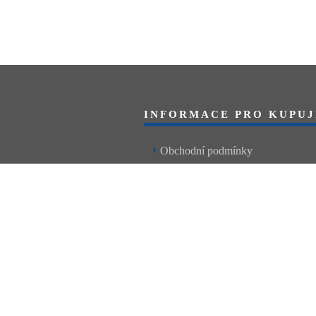
INFORMACE PRO KUPUJ
Obchodní podmínky
Reklamační řád
Články a návody
Nejčastější dotazy
Kontakt
Levné autodíly