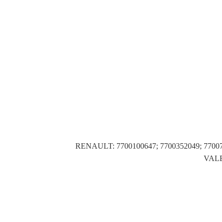
RENAULT: 7700100647; 7700352049; 770079
VALE