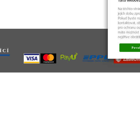
Tato webová
Na těchto strán
jejich dobu zp
Pokud byste ná
kontaktovat, o
pro ochranu os
máte možnost p
nejdříve obrát
Povol
ÍCÍ