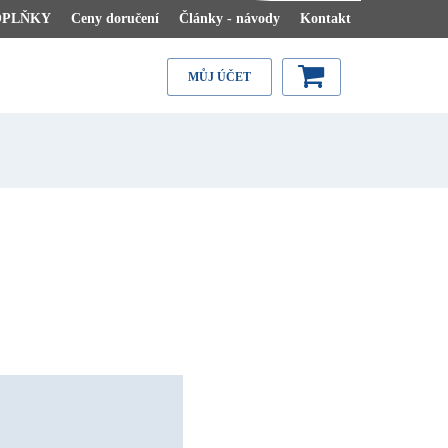
OPLŇKY
Ceny doručení
Články - návody
Kontakt
MŮJ ÚČET