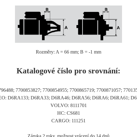
Rozměry: A = 66 mm; B = -1 mm
Katalogové číslo pro srovnání:
6488; 7700853827; 7700854955; 7700865719; 7700871057; 770135
O: D6RA133; D6RA33; D6RA46; D6RA56; D6RA6; D6RA61; D
VOLVO: 8111701
HC: CS681
CARGO: 111251
Záruka 2 roky, možnost vrácení do 14 dnů