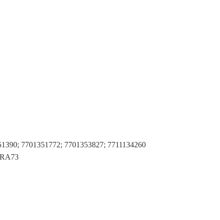
1390; 7701351772; 7701353827; 7711134260
6RA73