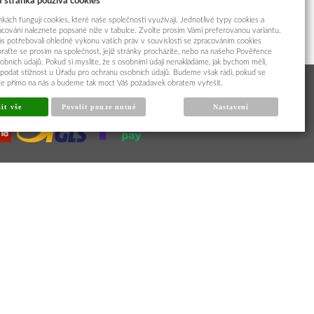
 stránka používá cookies
kách fungují cookies, které naše společnosti využívají. Jednotlivé typy cookies a
racování naleznete popsané níže v tabulce. Zvolte prosím Vámi preferovanou variantu.
s potřebovali ohledně výkonu vašich práv v souvislosti se zpracováním cookies
braťte se prosím na společnost, jejíž stránky procházíte, nebo na našeho Pověřence
obních údajů. Pokud si myslíte, že s osobními údaji nenakládáme, jak bychom měli,
odat stížnost u Úřadu pro ochranu osobních údajů. Budeme však rádi, pokud se
íte přímo na nás a budeme tak moct Váš požadavek obratem vyřešit.
it vše
Povolit pouze nutné
Nastavení
Cookies
|
Sunlight systems
-
tvorba e-shopů