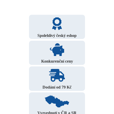
Spolehlivý český eshop
Konkurenční ceny
Dodání od 79 Kč
Vyzvednutí v ČR a SR