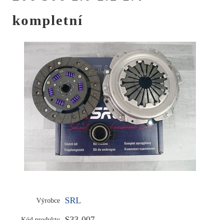
kompletní
SRL
Výrobce
S33-007
Kód produktu