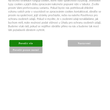
Na těchto stránkách fungují cookies, které naše společnosti využívají. Jednotlivé
typy cookies a jejich dobu zpracování naleznete popsané níže v tabulce. Zvolte
prosím Vámi preferovanou variantu. Pokud byste nás potřebovali ohledně
výkonu vašich práv v souvislosti se zpracováním cookies kontaktovat, obraťte se
prosím na společnost, jejíž stránky procházíte, nebo na našeho Pověřence pro
ochranu osobních údajů. Pokud si myslíte, že s osobními údaji nenakládáme, jak
bychom měli, máte možnost podat stížnost u Úřadu pro ochranu osobních údajů.
Budeme však rádi, pokud se nejdříve obrátíte přímo na nás a budeme tak moct
Váš požadavek obratem vyřešit.
Povolit vše
Nastavení
Povolit pouze nutné
INFORMACE PRO KUPUJÍCÍ
Obchodní podmínky
Reklamační řád
Články a návody
Nejčastější dotazy
Kontakt