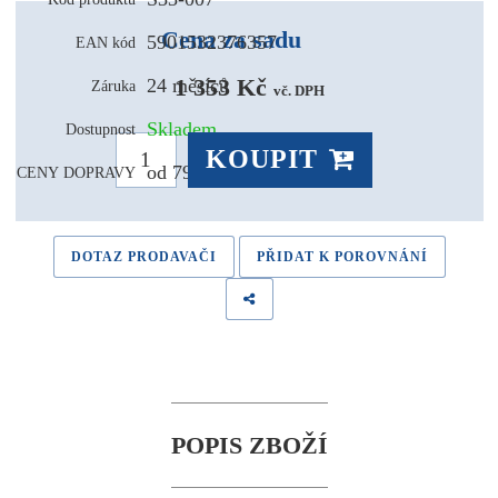
Cena za sadu
5901532376357
EAN kód
1 353 Kč 
24 měsíců
Záruka
vč. DPH
Skladem
Dostupnost
KOUPIT
od 79,- Kč
CENY DOPRAVY
DOTAZ PRODAVAČI
PŘIDAT K POROVNÁNÍ
POPIS ZBOŽÍ