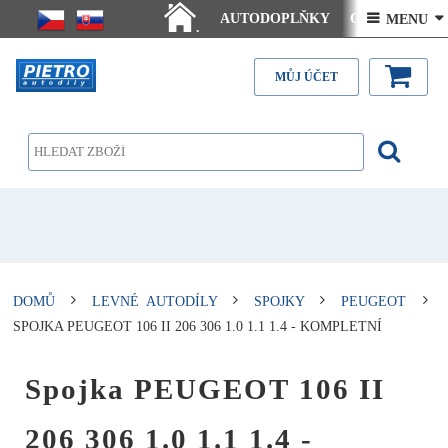
AUTODOPLŇKY
Ceny doručení
 MENU 
.
Články - návody
Kontakt
MŮJ ÚČET
DOMŮ
LEVNÉ AUTODÍLY
SPOJKY
PEUGEOT
SPOJKA PEUGEOT 106 II 206 306 1.0 1.1 1.4 - KOMPLETNÍ
Spojka PEUGEOT 106 II
206 306 1.0 1.1 1.4 -