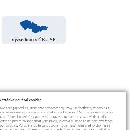
Vyzvednutí v ČR a SR
 stránka používá cookies
kách fungují cookies, které naše společnosti využívají. Jednotlivé typy cookies a
racování naleznete popsané níže v tabulce. Zvolte prosím Vámi preferovanou variantu.
s potřebovali ohledně výkonu vašich práv v souvislosti se zpracováním cookies
braťte se prosím na společnost, jejíž stránky procházíte, nebo na našeho Pověřence
obních údajů. Pokud si myslíte, že s osobními údaji nenakládáme, jak bychom měli,
odat stížnost u Úřadu pro ochranu osobních údajů. Budeme však rádi, pokud se