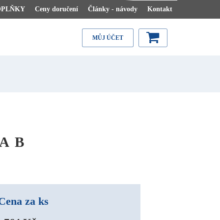
OPLŇKY
Ceny doručení
Články - návody
Kontakt
MŮJ ÚČET
A B
Cena za ks