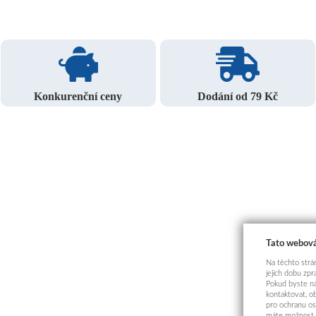
Konkurenční ceny
Dodání od 79 Kč
Tato webová
Na těchto strán
jejich dobu zp
Pokud byste ná
kontaktovat, o
pro ochranu os
máte možnost p