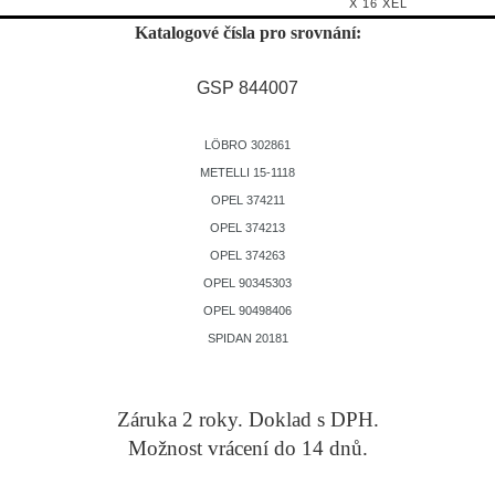
X 16 XEL
Katalogové čísla pro srovnání:
GSP 844007
LÖBRO 302861
METELLI 15-1118
OPEL 374211
OPEL 374213
OPEL 374263
OPEL 90345303
OPEL 90498406
SPIDAN 20181
Záruka 2 roky. Doklad s DPH.
Možnost vrácení do 14 dnů.