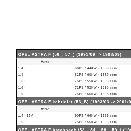
OPEL ASTRA F (56_, 57_) (1991/09 -> 1998/09)
Verze
1.4 i
60PS / 44KW - 1389 ccm
1.4
82PS / 60KW - 1389 ccm
1.6 i
75PS / 55KW - 1598 ccm
1.6 i
71PS / 52KW - 1598 ccm
1.6
75PS / 55KW - 1598 ccm
OPEL ASTRA F kabriolet (53_B) (1993/03 -> 2001/0
Verze
1.4 i 16V
90PS / 66KW - 1389 ccm
1.6 i
75PS / 55KW - 1598 ccm
OPEL ASTRA F hatchback (53_, 54_, 58_, 59_) (199