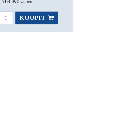
764 Kč 
vč. DPH
KOUPIT