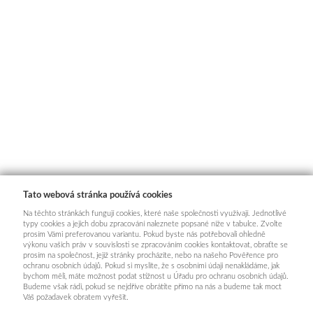
Tato webová stránka používá cookies
Na těchto stránkách fungují cookies, které naše společnosti využívají. Jednotlivé
typy cookies a jejich dobu zpracování naleznete popsané níže v tabulce. Zvolte
prosím Vámi preferovanou variantu. Pokud byste nás potřebovali ohledně
výkonu vašich práv v souvislosti se zpracováním cookies kontaktovat, obraťte se
prosím na společnost, jejíž stránky procházíte, nebo na našeho Pověřence pro
ochranu osobních údajů. Pokud si myslíte, že s osobními údaji nenakládáme, jak
bychom měli, máte možnost podat stížnost u Úřadu pro ochranu osobních údajů.
Budeme však rádi, pokud se nejdříve obrátíte přímo na nás a budeme tak moct
Váš požadavek obratem vyřešit.