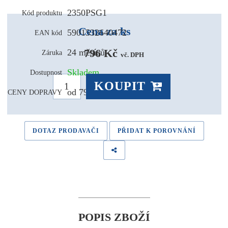
2350PSG1
Kód produktu
Cena za ks
5901532640472
EAN kód
796 Kč 
24 měsíců
Záruka
vč. DPH
Skladem
Dostupnost
KOUPIT
od 79,- Kč
CENY DOPRAVY
DOTAZ PRODAVAČI
PŘIDAT K POROVNÁNÍ
POPIS ZBOŽÍ