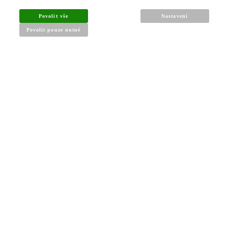
Povolit vše
Nastavení
Povolit pouze nutné
INFORMACE PRO KUPUJÍCÍ
Obchodní podmínky
Reklamační řád
Články a návody
Nejčastější dotazy
Kontakt