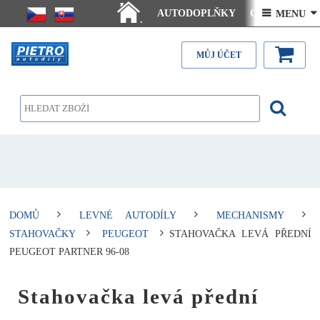
AUTODOPLŇKY
Ceny doručení
 MENU 
.
Články - návody
Kontakt
MŮJ ÚČET
DOMŮ
LEVNÉ AUTODÍLY
MECHANISMY
STAHOVAČKY
PEUGEOT
STAHOVAČKA LEVÁ PŘEDNÍ
PEUGEOT PARTNER 96-08
Stahovačka levá přední