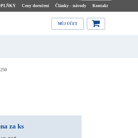
OPLŇKY
Ceny doručení
Články - návody
Kontakt
MŮJ ÚČET
250
na za ks