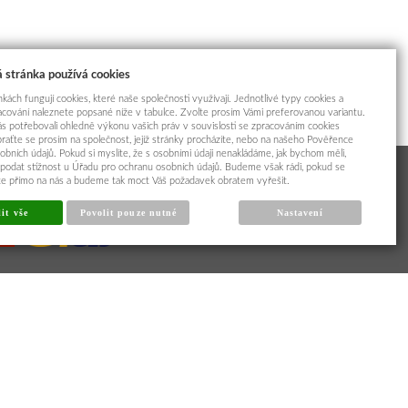
 stránka používá cookies
kách fungují cookies, které naše společnosti využívají. Jednotlivé typy cookies a
racování naleznete popsané níže v tabulce. Zvolte prosím Vámi preferovanou variantu.
s potřebovali ohledně výkonu vašich práv v souvislosti se zpracováním cookies
braťte se prosím na společnost, jejíž stránky procházíte, nebo na našeho Pověřence
obních údajů. Pokud si myslíte, že s osobními údaji nenakládáme, jak bychom měli,
odat stížnost u Úřadu pro ochranu osobních údajů. Budeme však rádi, pokud se
íte přímo na nás a budeme tak moct Váš požadavek obratem vyřešit.
it vše
Povolit pouze nutné
Nastavení