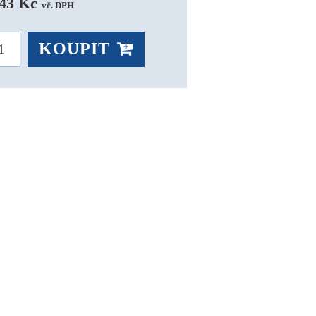
43 Kč 
vč. DPH
KOUPIT