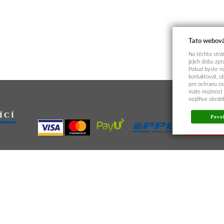
Tato webová
Na těchto strán
jejich dobu zp
Pokud byste ná
kontaktovat, o
pro ochranu os
máte možnost p
nejdříve obrát
ÍCÍ
Povol