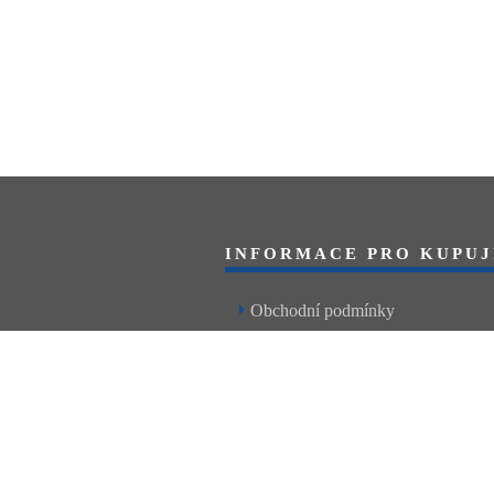
INFORMACE PRO KUPUJ
Obchodní podmínky
Reklamační řád
Články a návody
Nejčastější dotazy
Kontakt