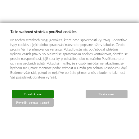
Tato webová stránka používá cookies
Na těchto stránkách fungují cookies, které naše společnosti využívají. Jednotlivé
typy cookies a jejich dobu zpracování naleznete popsané níže v tabulce. Zvolte
prosím Vámi preferovanou variantu. Pokud byste nás potřebovali ohledně
výkonu vašich práv v souvislosti se zpracováním cookies kontaktovat, obraťte se
prosím na společnost, jejíž stránky procházíte, nebo na našeho Pověřence pro
ochranu osobních údajů. Pokud si myslíte, že s osobními údaji nenakládáme, jak
bychom měli, máte možnost podat stížnost u Úřadu pro ochranu osobních údajů.
Budeme však rádi, pokud se nejdříve obrátíte přímo na nás a budeme tak moct
Váš požadavek obratem vyřešit.
Povolit vše
Nastavení
Povolit pouze nutné
INFORMACE PRO KUPUJÍCÍ
Obchodní podmínky
Reklamační řád