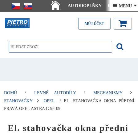
AUTODOPLŇKY
Ceny doručení
 MENU 
.
Články - návody
Kontakt
MŮJ ÚČET
DOMŮ
LEVNÉ AUTODÍLY
MECHANISMY
STAHOVAČKY
OPEL
EL. STAHOVAČKA OKNA PŘEDNÍ
PRAVÁ OPEL ASTRA G 98-09
El. stahovačka okna přední