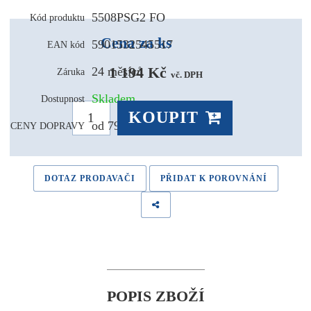
5508PSG2 FO
Kód produktu
Cena za ks
5901532545517
EAN kód
1 194 Kč 
24 měsíců
Záruka
vč. DPH
Skladem
Dostupnost
KOUPIT
od 79,- Kč
CENY DOPRAVY
DOTAZ PRODAVAČI
PŘIDAT K POROVNÁNÍ
POPIS ZBOŽÍ