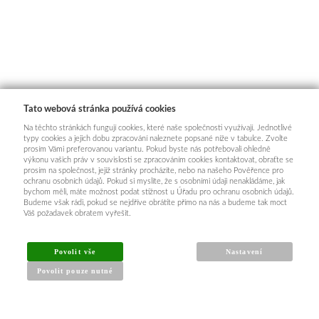
Tato webová stránka používá cookies
Na těchto stránkách fungují cookies, které naše společnosti využívají. Jednotlivé
typy cookies a jejich dobu zpracování naleznete popsané níže v tabulce. Zvolte
prosím Vámi preferovanou variantu. Pokud byste nás potřebovali ohledně
výkonu vašich práv v souvislosti se zpracováním cookies kontaktovat, obraťte se
prosím na společnost, jejíž stránky procházíte, nebo na našeho Pověřence pro
ochranu osobních údajů. Pokud si myslíte, že s osobními údaji nenakládáme, jak
bychom měli, máte možnost podat stížnost u Úřadu pro ochranu osobních údajů.
Budeme však rádi, pokud se nejdříve obrátíte přímo na nás a budeme tak moct
Váš požadavek obratem vyřešit.
Povolit vše
Nastavení
Povolit pouze nutné
INFORMACE PRO KUPUJÍCÍ