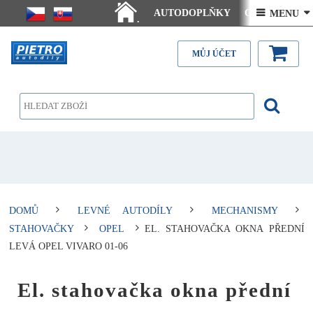
AUTODOPLŇKY
Ceny doručení
 MENU 
.
Články - návody
Kontakt
MŮJ ÚČET
DOMŮ
LEVNÉ AUTODÍLY
MECHANISMY
STAHOVAČKY
OPEL
EL. STAHOVAČKA OKNA PŘEDNÍ
LEVÁ OPEL VIVARO 01-06
El. stahovačka okna přední