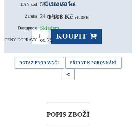
Cena za ks
5901532172546
EAN kód
1 118 Kč 
24 měsíců
Záruka
vč. DPH
Skladem
Dostupnost
KOUPIT
od 79,- Kč
CENY DOPRAVY
DOTAZ PRODAVAČI
PŘIDAT K POROVNÁNÍ
POPIS ZBOŽÍ