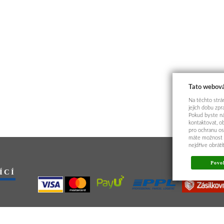
Tato webová
Na těchto strán
jejich dobu zp
Pokud byste ná
kontaktovat, o
pro ochranu os
máte možnost p
nejdříve obrát
Povol
ÍCÍ