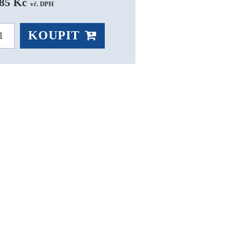
85 Kč 
vč. DPH
KOUPIT