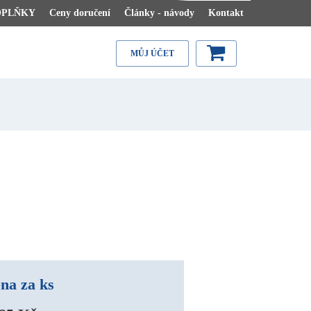
OPLŇKY
Ceny doručení
Články - návody
Kontakt
MŮJ ÚČET
A
na za ks