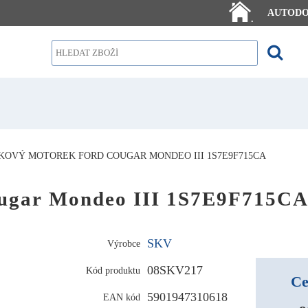
AUTOD
.
KOVÝ MOTOREK FORD COUGAR MONDEO III 1S7E9F715CA
ugar Mondeo III 1S7E9F715C
SKV
Výrobce
08SKV217
Kód produktu
Ce
5901947310618
EAN kód