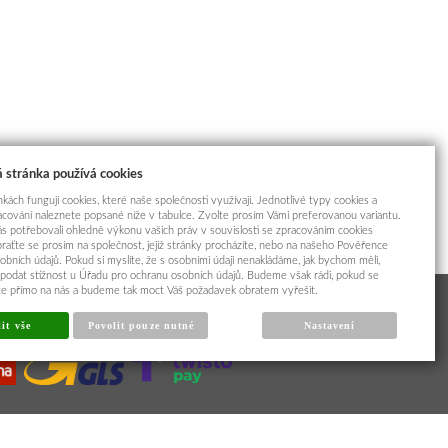
 stránka používá cookies
kách fungují cookies, které naše společnosti využívají. Jednotlivé typy cookies a
racování naleznete popsané níže v tabulce. Zvolte prosím Vámi preferovanou variantu.
s potřebovali ohledně výkonu vašich práv v souvislosti se zpracováním cookies
braťte se prosím na společnost, jejíž stránky procházíte, nebo na našeho Pověřence
obních údajů. Pokud si myslíte, že s osobními údaji nenakládáme, jak bychom měli,
odat stížnost u Úřadu pro ochranu osobních údajů. Budeme však rádi, pokud se
íte přímo na nás a budeme tak moct Váš požadavek obratem vyřešit.
it vše
Povolit pouze nutné
Nastavení