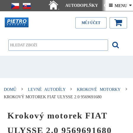
AUTODOPLŇKY
Ceny doručení
 MENU 
.
Články - návody
Kontakt
MŮJ ÚČET
DOMŮ
LEVNÉ AUTODÍLY
KROKOVÉ MOTORKY
KROKOVÝ MOTOREK FIAT ULYSSE 2.0 9569691680
Krokový motorek FIAT
ULYSSE 2.0 9569691680