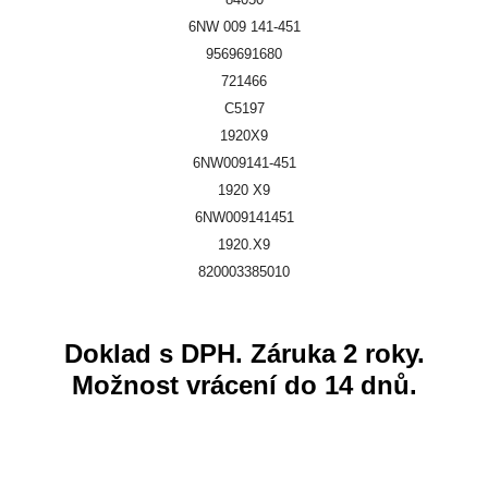
6NW 009 141-451
9569691680
721466
C5197
1920X9
6NW009141-451
1920 X9
6NW009141451
1920.X9
820003385010
Doklad s DPH. Záruka 2 roky.
Možnost vrácení do 14 dnů.