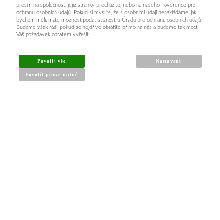
prosím na společnost, jejíž stránky procházíte, nebo na našeho Pověřence pro
ochranu osobních údajů. Pokud si myslíte, že s osobními údaji nenakládáme, jak
bychom měli, máte možnost podat stížnost u Úřadu pro ochranu osobních údajů.
Budeme však rádi, pokud se nejdříve obrátíte přímo na nás a budeme tak moct
Váš požadavek obratem vyřešit.
Povolit vše
Nastavení
Povolit pouze nutné
INFORMACE PRO KUPUJÍCÍ
Obchodní podmínky
Reklamační řád
Články a návody
Nejčastější dotazy
Kontakt