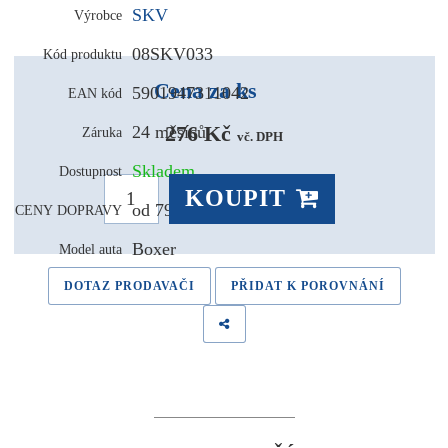
SKV
Výrobce
08SKV033
Kód produktu
Cena za ks
5901947311042
EAN kód
276 Kč 
24 měsíců
Záruka
vč. DPH
Skladem
Dostupnost
KOUPIT
od 79,- Kč
CENY DOPRAVY
Boxer
Model auta
DOTAZ PRODAVAČI
PŘIDAT K POROVNÁNÍ