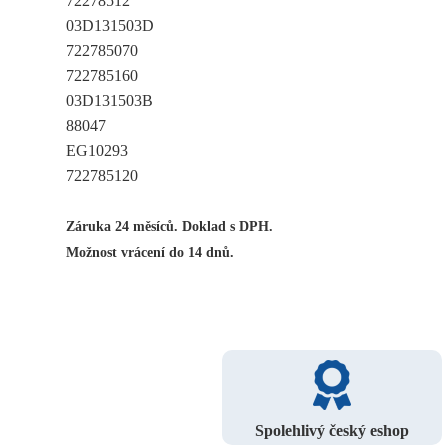
72278512
03D131503D
722785070
722785160
03D131503B
88047
EG10293
722785120
Záruka 24 měsíců. Doklad s DPH.
Možnost vrácení do 14 dnů.
Spolehlivý český eshop