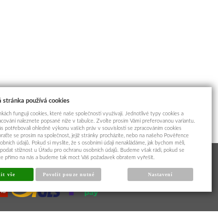
 stránka používá cookies
kách fungují cookies, které naše společnosti využívají. Jednotlivé typy cookies a
racování naleznete popsané níže v tabulce. Zvolte prosím Vámi preferovanou variantu.
s potřebovali ohledně výkonu vašich práv v souvislosti se zpracováním cookies
braťte se prosím na společnost, jejíž stránky procházíte, nebo na našeho Pověřence
obních údajů. Pokud si myslíte, že s osobními údaji nenakládáme, jak bychom měli,
odat stížnost u Úřadu pro ochranu osobních údajů. Budeme však rádi, pokud se
íte přímo na nás a budeme tak moct Váš požadavek obratem vyřešit.
it vše
Povolit pouze nutné
Nastavení