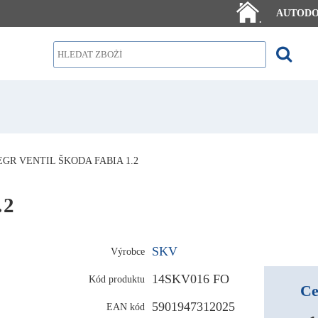
AUTOD
.
EGR VENTIL ŠKODA FABIA 1.2
.2
SKV
Výrobce
14SKV016 FO
Kód produktu
Ce
5901947312025
EAN kód