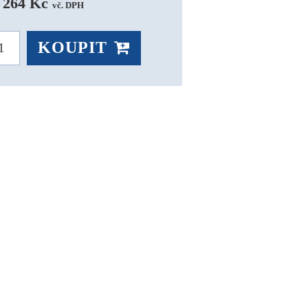
 264 Kč 
vč. DPH
KOUPIT