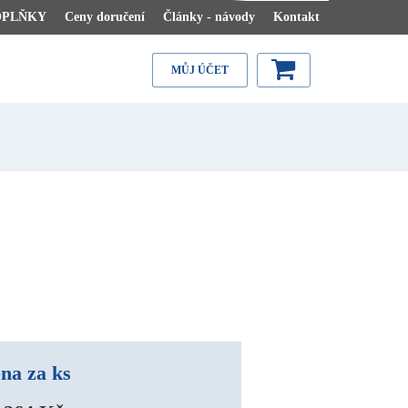
OPLŇKY
Ceny doručení
Články - návody
Kontakt
MŮJ ÚČET
na za ks