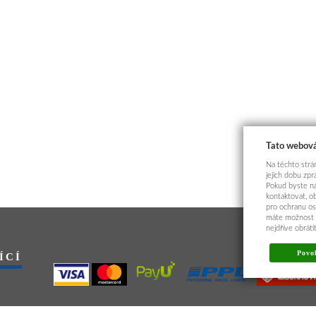
Tato webová
Na těchto strán
jejich dobu zp
Pokud byste ná
kontaktovat, o
pro ochranu os
máte možnost p
nejdříve obrát
Povol
ÍCÍ