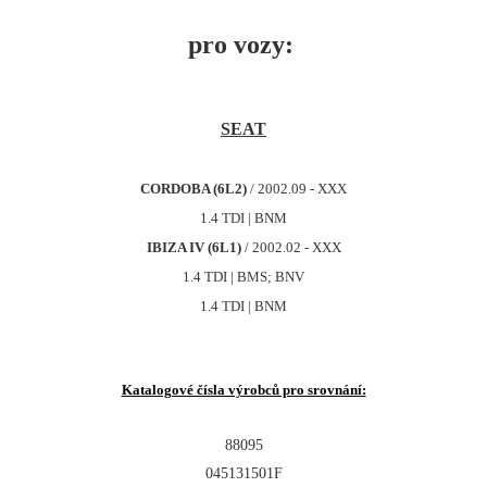
pro vozy:
SEAT
CORDOBA (6L2)
/ 2002.09 - XXX
1.4 TDI | BNM
IBIZA IV (6L1)
/ 2002.02 - XXX
1.4 TDI | BMS; BNV
1.4 TDI | BNM
Katalogové čísla výrobců pro srovnání:
88095
045131501F