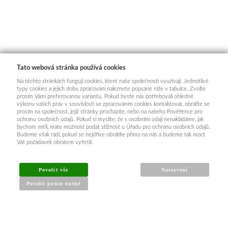
Tato webová stránka používá cookies
Na těchto stránkách fungují cookies, které naše společnosti využívají. Jednotlivé
typy cookies a jejich dobu zpracování naleznete popsané níže v tabulce. Zvolte
prosím Vámi preferovanou variantu. Pokud byste nás potřebovali ohledně
výkonu vašich práv v souvislosti se zpracováním cookies kontaktovat, obraťte se
prosím na společnost, jejíž stránky procházíte, nebo na našeho Pověřence pro
ochranu osobních údajů. Pokud si myslíte, že s osobními údaji nenakládáme, jak
bychom měli, máte možnost podat stížnost u Úřadu pro ochranu osobních údajů.
Budeme však rádi, pokud se nejdříve obrátíte přímo na nás a budeme tak moct
Váš požadavek obratem vyřešit.
Povolit vše
Nastavení
Povolit pouze nutné
INFORMACE PRO KUPUJÍCÍ
Obchodní podmínky