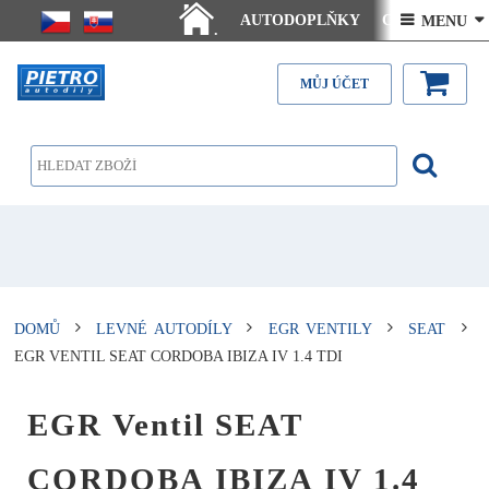
AUTODOPLŇKY
Ceny doručení
 MENU 
.
Články - návody
Kontakt
MŮJ ÚČET
DOMŮ
LEVNÉ AUTODÍLY
EGR VENTILY
SEAT
EGR VENTIL SEAT CORDOBA IBIZA IV 1.4 TDI
EGR Ventil SEAT
CORDOBA IBIZA IV 1.4