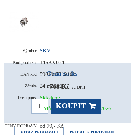
SKV
Výrobce
14SKV034
Kód produktu
Cena za ks
5901947312162
EAN kód
768 Kč 
24 měsíců
Záruka
vč. DPH
Skladem:
Dostupnost
KOUPIT
Může být u Vás už 11.08.2026
od 79,- Kč
CENY DOPRAVY
DOTAZ PRODAVAČI
PŘIDAT K POROVNÁNÍ