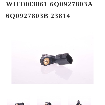
WHT003861 6Q0927803A
6Q0927803B 23814