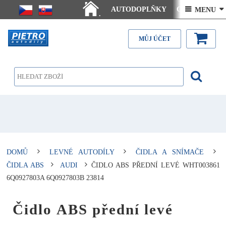
AUTODOPLŇKY
Ceny doručení
 MENU 
.
Články - návody
Kontakt
MŮJ ÚČET
DOMŮ
LEVNÉ AUTODÍLY
ČIDLA A SNÍMAČE
ČIDLA ABS
AUDI
ČIDLO ABS PŘEDNÍ LEVÉ WHT003861
6Q0927803A 6Q0927803B 23814
Čidlo ABS přední levé