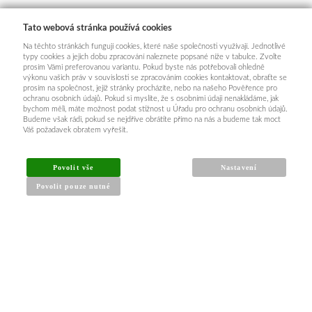
Tato webová stránka používá cookies
Na těchto stránkách fungují cookies, které naše společnosti využívají. Jednotlivé
typy cookies a jejich dobu zpracování naleznete popsané níže v tabulce. Zvolte
prosím Vámi preferovanou variantu. Pokud byste nás potřebovali ohledně
výkonu vašich práv v souvislosti se zpracováním cookies kontaktovat, obraťte se
prosím na společnost, jejíž stránky procházíte, nebo na našeho Pověřence pro
ochranu osobních údajů. Pokud si myslíte, že s osobními údaji nenakládáme, jak
bychom měli, máte možnost podat stížnost u Úřadu pro ochranu osobních údajů.
Budeme však rádi, pokud se nejdříve obrátíte přímo na nás a budeme tak moct
Váš požadavek obratem vyřešit.
Povolit vše
Nastavení
Povolit pouze nutné
INFORMACE PRO KUPUJÍCÍ
Obchodní podmínky
Reklamační řád
Články a návody
Nejčastější dotazy