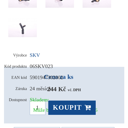
SKV
Výrobce
06SKV023
Kód produktu
Cena za ks
5901947302002
EAN kód
244 Kč 
24 měsíců
Záruka
vč. DPH
Skladem:
Dostupnost
KOUPIT
Může být u Vás už 10.08.2026