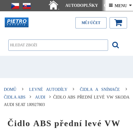
AUTODOPLŇKY
Ceny doručení
 MENU 
.
Články - návody
Kontakt
MŮJ ÚČET
DOMŮ
LEVNÉ AUTODÍLY
ČIDLA A SNÍMAČE
ČIDLA ABS
AUDI
ČIDLO ABS PŘEDNÍ LEVÉ VW SKODA
AUDI SEAT 1J0927803
Čidlo ABS přední levé VW