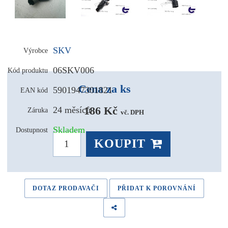
SKV
Výrobce
06SKV006
Kód produktu
Cena za ks
5901947301821
EAN kód
186 Kč 
24 měsíců
Záruka
vč. DPH
Skladem
Dostupnost
KOUPIT
DOTAZ PRODAVAČI
PŘIDAT K POROVNÁNÍ