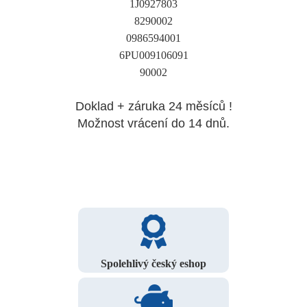
1J0927803
8290002
0986594001
6PU009106091
90002
Doklad + záruka 24 měsíců !
Možnost vrácení do 14 dnů.
Spolehlivý český eshop