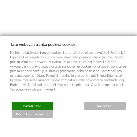
Tato webová stránka používá cookies
Na těchto stránkách fungují cookies, které naše společnosti využívají. Jednotlivé
typy cookies a jejich dobu zpracování naleznete popsané níže v tabulce. Zvolte
prosím Vámi preferovanou variantu. Pokud byste nás potřebovali ohledně
výkonu vašich práv v souvislosti se zpracováním cookies kontaktovat, obraťte se
prosím na společnost, jejíž stránky procházíte, nebo na našeho Pověřence pro
ochranu osobních údajů. Pokud si myslíte, že s osobními údaji nenakládáme, jak
bychom měli, máte možnost podat stížnost u Úřadu pro ochranu osobních údajů.
Budeme však rádi, pokud se nejdříve obrátíte přímo na nás a budeme tak moct
Váš požadavek obratem vyřešit.
Povolit vše
Nastavení
Povolit pouze nutné
INFORMACE PRO KUPUJÍCÍ