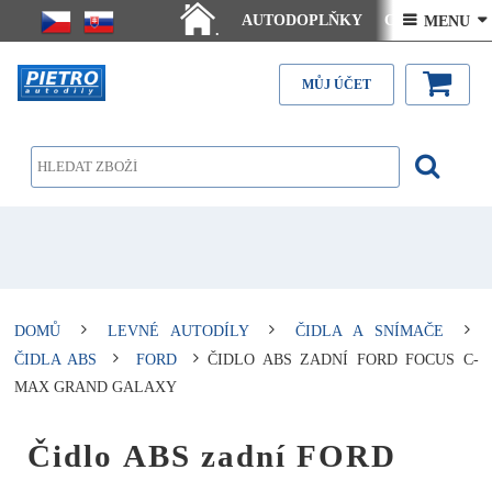
AUTODOPLŇKY
Ceny doručení
 MENU 
.
Články - návody
Kontakt
MŮJ ÚČET
DOMŮ
LEVNÉ AUTODÍLY
ČIDLA A SNÍMAČE
ČIDLA ABS
FORD
ČIDLO ABS ZADNÍ FORD FOCUS C-
MAX GRAND GALAXY
Čidlo ABS zadní FORD