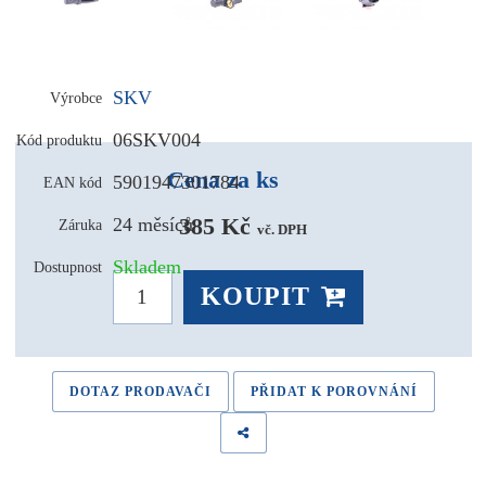
SKV
Výrobce
06SKV004
Kód produktu
Cena za ks
5901947301784
EAN kód
385 Kč 
24 měsíců
Záruka
vč. DPH
Skladem
Dostupnost
KOUPIT
DOTAZ PRODAVAČI
PŘIDAT K POROVNÁNÍ