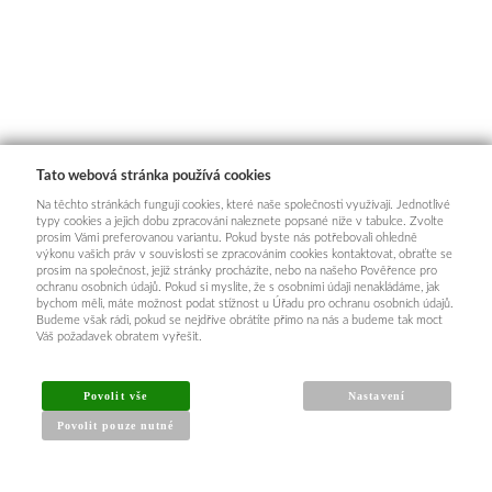
Tato webová stránka používá cookies
Na těchto stránkách fungují cookies, které naše společnosti využívají. Jednotlivé
typy cookies a jejich dobu zpracování naleznete popsané níže v tabulce. Zvolte
prosím Vámi preferovanou variantu. Pokud byste nás potřebovali ohledně
výkonu vašich práv v souvislosti se zpracováním cookies kontaktovat, obraťte se
prosím na společnost, jejíž stránky procházíte, nebo na našeho Pověřence pro
ochranu osobních údajů. Pokud si myslíte, že s osobními údaji nenakládáme, jak
bychom měli, máte možnost podat stížnost u Úřadu pro ochranu osobních údajů.
Budeme však rádi, pokud se nejdříve obrátíte přímo na nás a budeme tak moct
Váš požadavek obratem vyřešit.
Povolit vše
Nastavení
Povolit pouze nutné
INFORMACE PRO KUPUJÍCÍ