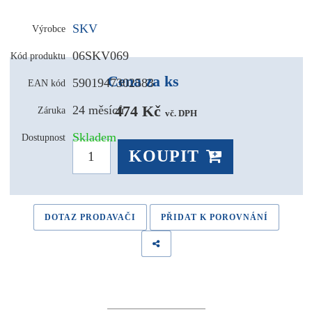
SKV
Výrobce
06SKV069
Kód produktu
Cena za ks
5901947302583
EAN kód
474 Kč 
24 měsíců
Záruka
vč. DPH
Skladem
Dostupnost
KOUPIT
DOTAZ PRODAVAČI
PŘIDAT K POROVNÁNÍ