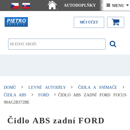
AUTODOPLŇKY
Ceny doručení
 MENU 
.
Články - návody
Kontakt
MŮJ ÚČET
DOMŮ
LEVNÉ AUTODÍLY
ČIDLA A SNÍMAČE
ČIDLA ABS
FORD
ČIDLO ABS ZADNÍ FORD FOCUS
98AG2B372BE
Čidlo ABS zadní FORD