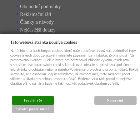
Obchodní podmínky
Reklamační řád
Články a návody
Nejčastější dotazy
Kontakt
Tato webová stránka používá cookies
Na těchto stránkách fungují cookies, které naše společnosti využívají. Jednotlivé typy
cookies a jejich dobu zpracování naleznete popsané níže v tabulce. Zvolte prosím Vámi
preferovanou variantu. Pokud byste nás potřebovali ohledně výkonu vašich práv
v souvislosti se zpracováním cookies kontaktovat, obraťte se prosím na společnost,
jejíž stránky procházíte, nebo na našeho Pověřence pro ochranu osobních údajů. Pokud
si myslíte, že s osobními údaji nenakládáme, jak bychom měli, máte možnost podat
stížnost u Úřadu pro ochranu osobních údajů. Budeme však rádi, pokud se nejdříve
obrátíte přímo na nás a budeme tak moct Váš požadavek obratem vyřešit.
Povolit vše
Nastavení
Povolit pouze nutné