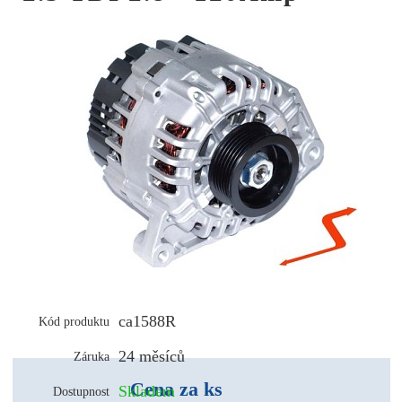
ca1588R
Kód produktu
24 měsíců
Záruka
Cena za ks
Skladem
Dostupnost