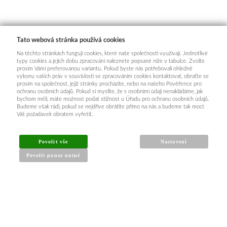
Tato webová stránka používá cookies
Na těchto stránkách fungují cookies, které naše společnosti využívají. Jednotlivé
typy cookies a jejich dobu zpracování naleznete popsané níže v tabulce. Zvolte
prosím Vámi preferovanou variantu. Pokud byste nás potřebovali ohledně
výkonu vašich práv v souvislosti se zpracováním cookies kontaktovat, obraťte se
prosím na společnost, jejíž stránky procházíte, nebo na našeho Pověřence pro
ochranu osobních údajů. Pokud si myslíte, že s osobními údaji nenakládáme, jak
bychom měli, máte možnost podat stížnost u Úřadu pro ochranu osobních údajů.
Budeme však rádi, pokud se nejdříve obrátíte přímo na nás a budeme tak moct
Váš požadavek obratem vyřešit.
Povolit vše
Nastavení
Povolit pouze nutné
INFORMACE PRO KUPUJÍCÍ
Obchodní podmínky
Reklamační řád
Články a návody