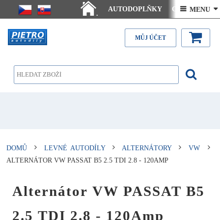
AUTODOPLŇKY
Ceny doručení
 MENU 
.
Články - návody
Kontakt
MŮJ ÚČET
DOMŮ
LEVNÉ AUTODÍLY
ALTERNÁTORY
VW
ALTERNÁTOR VW PASSAT B5 2.5 TDI 2.8 - 120AMP
Alternátor VW PASSAT B5
2.5 TDI 2.8 - 120Amp