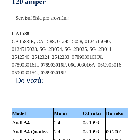
120 amper
Servisní čísla pro srovnání:
CA1588
CA1588IR, CA 1588, 0124515058, 0124515040,
0124515028, SG12B054, SG12B025, SG12B011,
2542546, 2542324, 2542233, 078903016HX,
078903016H, 078903016F, 06C903016A, 06C903016,
059903015G, 038903018F
Do vozů:
Model
Motor
Od roku
Do roku
Audi
A4
2.4
08.1998
Audi
A4 Quattro
2.4
08.1998
09.2001