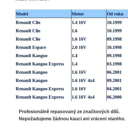
Model
Motor
Od roku
Renault
Clio
1.4 16V
10.1999
Renault
Clio
1.6
10.1999
Renault
Clio
1.6 16V
09.1998
Renault
Espace
2.0 16V
10.1998
Renault
Kangoo
1.4
09.1998
Renault
Kangoo Express
1.4
03.1998
Renault
Kangoo
1.6 16V
06.2001
Renault
Kangoo
1.6 16V 4x4
09.2001
Renault
Kangoo Express
1.6 16V
04.2001
Renault
Kangoo Express
1.6 16V 4x4
06.2000
Profesionálně repasovaný ze značkových dílů.
Nepožadujeme žádnou kauci ani vrácení starého.