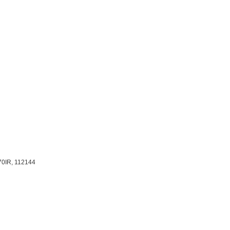
0IR,
112144