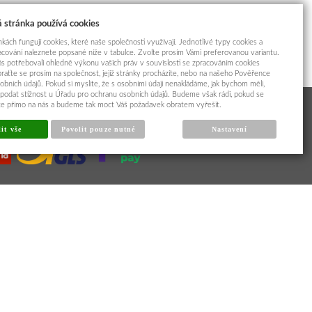
 stránka používá cookies
kách fungují cookies, které naše společnosti využívají. Jednotlivé typy cookies a
racování naleznete popsané níže v tabulce. Zvolte prosím Vámi preferovanou variantu.
s potřebovali ohledně výkonu vašich práv v souvislosti se zpracováním cookies
braťte se prosím na společnost, jejíž stránky procházíte, nebo na našeho Pověřence
obních údajů. Pokud si myslíte, že s osobními údaji nenakládáme, jak bychom měli,
odat stížnost u Úřadu pro ochranu osobních údajů. Budeme však rádi, pokud se
íte přímo na nás a budeme tak moct Váš požadavek obratem vyřešit.
it vše
Povolit pouze nutné
Nastavení