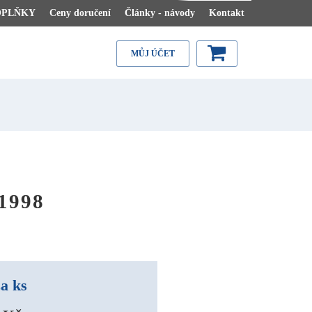
OPLŇKY
Ceny doručení
Články - návody
Kontakt
MŮJ ÚČET
1998
a ks