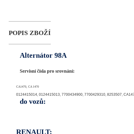
POPIS ZBOŽÍ
Alternátor 98A
Servisní čísla pro srovnání:
CA1470, CA 1470
0124415014, 0124415013,
7700434900, 7700429310,
8253507,
CA147
do vozů:
RENAULT: