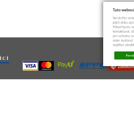
Tato webová
Na těchto strán
jejich dobu zp
Pokud byste ná
kontaktovat, o
pro ochranu os
máte možnost p
nejdříve obrát
Povol
ÍCÍ