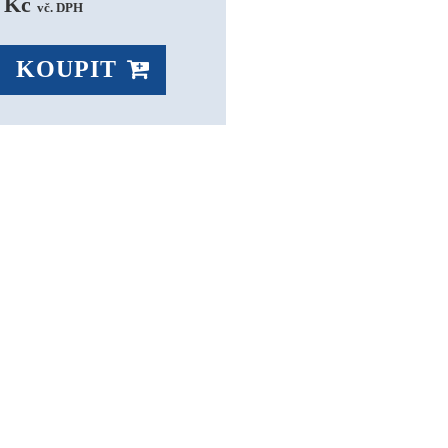
 Kč 
vč. DPH
KOUPIT