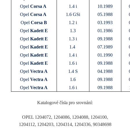
Opel
Corsa A
1.4 i
10.1989
Opel
Corsa A
1.6 GSi
05.1988
Opel
Corsa B
1.2 i
03.1993
Opel
Kadett E
1.3
01.1986
Opel
Kadett E
1.3 i
09.1988
Opel
Kadett E
1.4
07.1989
Opel
Kadett E
1.4 i
01.1990
Opel
Kadett E
1.6 i
09.1988
Opel
Vectra A
1.4 S
04.1988
Opel
Vectra A
1.6
09.1988
Opel
Vectra A
1.6 i
09.1988
Katalogové čísla pro srovnání:
OPEL 1204072, 1204086, 1204088, 1204100,
1204112, 1204203, 1204314, 1204336, 90348698