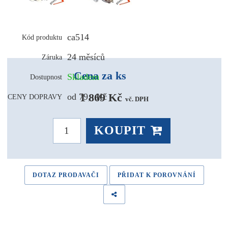
ca514
Kód produktu
24 měsíců
Záruka
Cena za ks
Skladem
Dostupnost
1 869 Kč 
od 79,- Kč
CENY DOPRAVY
vč. DPH
KOUPIT
DOTAZ PRODAVAČI
PŘIDAT K POROVNÁNÍ