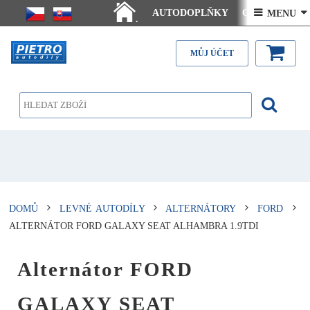
AUTODOPLŇKY
Ceny doručení
 MENU 
.
Články - návody
Kontakt
MŮJ ÚČET
DOMŮ
LEVNÉ AUTODÍLY
ALTERNÁTORY
FORD
ALTERNÁTOR FORD GALAXY SEAT ALHAMBRA 1.9TDI
Alternátor FORD
GALAXY SEAT