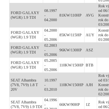
01/20
Rok v
08.1997
od 06/
FORD GALAXY
-
81KW/110HP
AVG
Konstr
(WGR) 1.9 TDI
04.2000
rok do
03/20
04.2000
Konstr
FORD GALAXY
-
85KW/115HP
AUY
rok do
(WGR) 1.9 TDI
05.2006
01/20
02.2003
FORD GALAXY
-
96KW/130HP
ASZ
(WGR) 1.9 TDI
05.2006
05.2005
FORD GALAXY
-
110KW/150HP
BTB
(WGR) 1.9 TDI
05.2006
Rok v
SEAT Alhambra
10.1997
od 03/
(7V8, 7V9) 1.8 T
-
110KW/150HP
AJH
Konstr
20V
03.2010
rok do
02/20
04.1996
SEAT Alhambra
Rok v
-
66KW/90HP
1Z
(7V8, 7V9) 1.9 TDI
od 06/