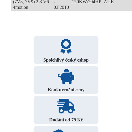
(7V8, 7V9) 2.8 V6
-
150KW/204HP
AUE
4motion
03.2010
Spolehlivý český eshop
Konkurenční ceny
Dodání od 79 Kč