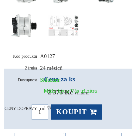
A0127
Kód produktu
24 měsíců
Záruka
Cena za ks
Skladem:
Dostupnost
Může být u Vás už zítra
2 375 Kč 
vč. DPH
od 79,- Kč
CENY DOPRAVY
KOUPIT