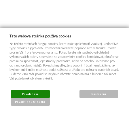
Tato webová stránka používá cookies
Na těchto stránkách fungují cookies, které naše společnosti využívají. Jednotlivé
typy cookies a jejich dobu zpracování naleznete popsané níže v tabulce. Zvolte
prosím Vámi preferovanou variantu. Pokud byste nás potřebovali ohledně
výkonu vašich práv v souvislosti se zpracováním cookies kontaktovat, obraťte se
prosím na společnost, jejíž stránky procházíte, nebo na našeho Pověřence pro
ochranu osobních údajů. Pokud si myslíte, že s osobními údaji nenakládáme, jak
bychom měli, máte možnost podat stížnost u Úřadu pro ochranu osobních údajů.
Budeme však rádi, pokud se nejdříve obrátíte přímo na nás a budeme tak moct
Váš požadavek obratem vyřešit.
Povolit vše
Nastavení
Povolit pouze nutné
INFORMACE PRO KUPUJÍCÍ
Obchodní podmínky