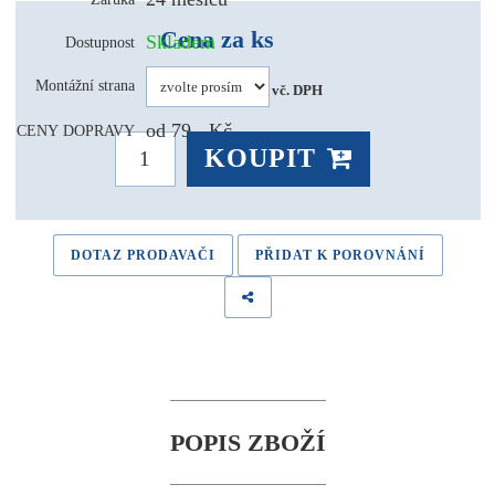
Cena za ks
Skladem
Dostupnost
1 125 Kč 
Montážní strana
vč. DPH
od 79,- Kč
CENY DOPRAVY
KOUPIT
DOTAZ PRODAVAČI
PŘIDAT K POROVNÁNÍ
POPIS ZBOŽÍ