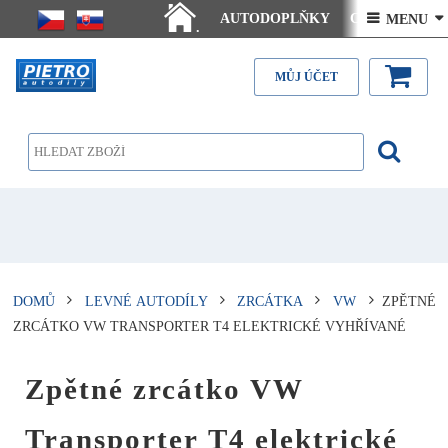
AUTODOPLŇKY
Ceny doručení
 MENU 
.
Články - návody
Kontakt
MŮJ ÚČET
DOMŮ
LEVNÉ AUTODÍLY
ZRCÁTKA
VW
ZPĚTNÉ
ZRCÁTKO VW TRANSPORTER T4 ELEKTRICKÉ VYHŘÍVANÉ
Zpětné zrcátko VW
Transporter T4 elektrické