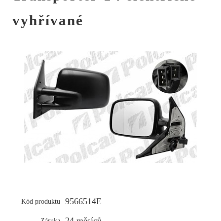
vyhřívané
9566514E
Kód produktu
24 měsíců
Záruka