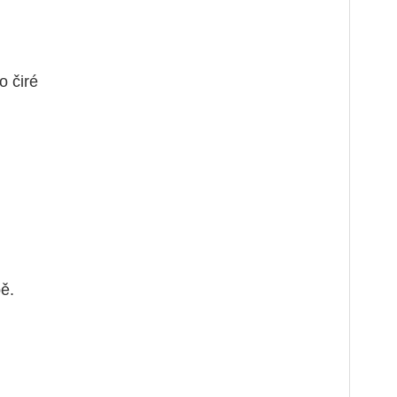
o čiré
ě.