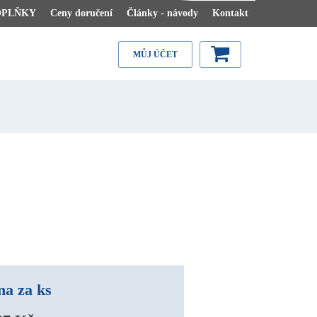
OPLŇKY
Ceny doručení
Články - návody
Kontakt
MŮJ ÚČET
na za ks