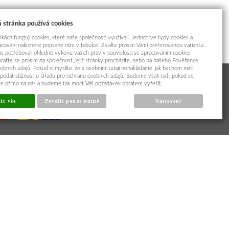
 stránka používá cookies
kách fungují cookies, které naše společnosti využívají. Jednotlivé typy cookies a
racování naleznete popsané níže v tabulce. Zvolte prosím Vámi preferovanou variantu.
s potřebovali ohledně výkonu vašich práv v souvislosti se zpracováním cookies
braťte se prosím na společnost, jejíž stránky procházíte, nebo na našeho Pověřence
obních údajů. Pokud si myslíte, že s osobními údaji nenakládáme, jak bychom měli,
odat stížnost u Úřadu pro ochranu osobních údajů. Budeme však rádi, pokud se
íte přímo na nás a budeme tak moct Váš požadavek obratem vyřešit.
it vše
Povolit pouze nutné
Nastavení