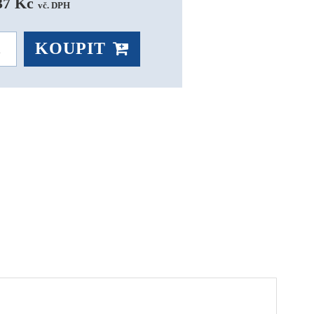
37 Kč 
vč. DPH
KOUPIT