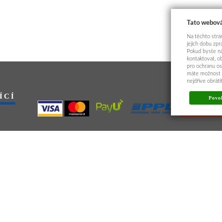
Tato webová
Na těchto strán
jejich dobu zp
Pokud byste ná
kontaktovat, o
pro ochranu os
máte možnost p
nejdříve obrát
ÍCÍ
Povol