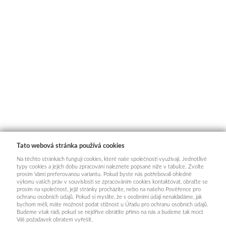
Tato webová stránka používá cookies
Na těchto stránkách fungují cookies, které naše společnosti využívají. Jednotlivé
typy cookies a jejich dobu zpracování naleznete popsané níže v tabulce. Zvolte
prosím Vámi preferovanou variantu. Pokud byste nás potřebovali ohledně
výkonu vašich práv v souvislosti se zpracováním cookies kontaktovat, obraťte se
prosím na společnost, jejíž stránky procházíte, nebo na našeho Pověřence pro
ochranu osobních údajů. Pokud si myslíte, že s osobními údaji nenakládáme, jak
bychom měli, máte možnost podat stížnost u Úřadu pro ochranu osobních údajů.
Budeme však rádi, pokud se nejdříve obrátíte přímo na nás a budeme tak moct
Váš požadavek obratem vyřešit.