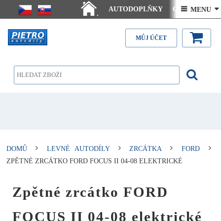
AUTODOPLŇKY
Ceny doručení
 MENU 
.
Články - návody
Kontakt
MŮJ ÚČET
DOMŮ
LEVNÉ AUTODÍLY
ZRCÁTKA
FORD
ZPĚTNÉ ZRCÁTKO FORD FOCUS II 04-08 ELEKTRICKÉ
Zpětné zrcátko FORD
FOCUS II 04-08 elektrické