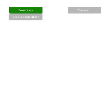
Povolit vše
Nastavení
Povolit pouze nutné
INFORMACE PRO KUPUJÍCÍ
Obchodní podmínky
Reklamační řád
Články a návody
Nejčastější dotazy
Kontakt