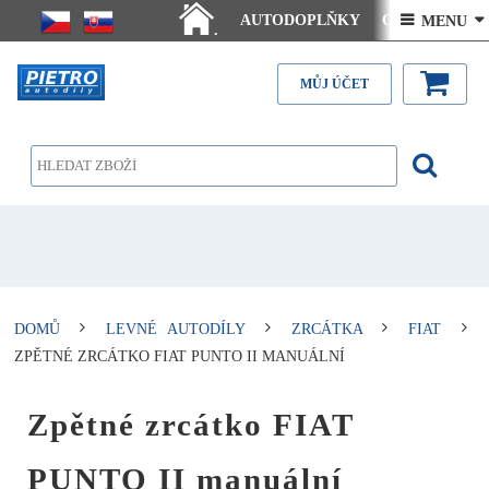
AUTODOPLŇKY
Ceny doručení
 MENU 
.
Články - návody
Kontakt
MŮJ ÚČET
DOMŮ
LEVNÉ AUTODÍLY
ZRCÁTKA
FIAT
ZPĚTNÉ ZRCÁTKO FIAT PUNTO II MANUÁLNÍ
Zpětné zrcátko FIAT
PUNTO II manuální