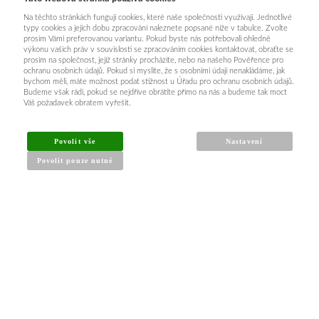
Na těchto stránkách fungují cookies, které naše společnosti využívají. Jednotlivé
typy cookies a jejich dobu zpracování naleznete popsané níže v tabulce. Zvolte
prosím Vámi preferovanou variantu. Pokud byste nás potřebovali ohledně
výkonu vašich práv v souvislosti se zpracováním cookies kontaktovat, obraťte se
prosím na společnost, jejíž stránky procházíte, nebo na našeho Pověřence pro
ochranu osobních údajů. Pokud si myslíte, že s osobními údaji nenakládáme, jak
bychom měli, máte možnost podat stížnost u Úřadu pro ochranu osobních údajů.
Budeme však rádi, pokud se nejdříve obrátíte přímo na nás a budeme tak moct
Váš požadavek obratem vyřešit.
Povolit vše
Nastavení
Povolit pouze nutné
INFORMACE PRO KUPUJÍCÍ
Obchodní podmínky
Reklamační řád
Články a návody
Nejčastější dotazy
Kontakt