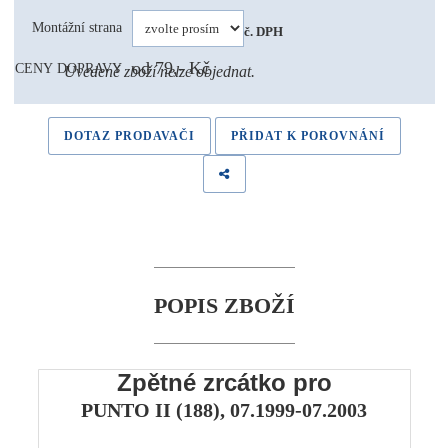
508 Kč 
Montážní strana
vč. DPH
od 79,- Kč
CENY DOPRAVY
Uvedené zboží nelze objednat.
DOTAZ PRODAVAČI
PŘIDAT K POROVNÁNÍ
POPIS ZBOŽÍ
Zpětné zrcátko pro
PUNTO II (188), 07.1999-07.2003