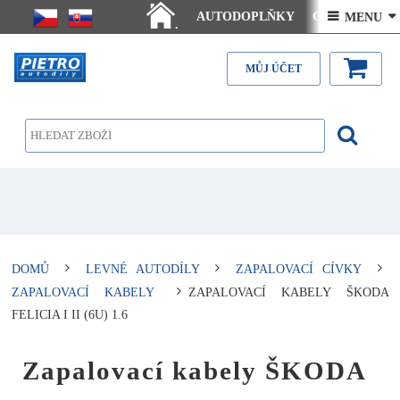
AUTODOPLŇKY
Ceny doručení
 MENU 
.
Články - návody
Kontakt
MŮJ ÚČET
DOMŮ
LEVNÉ AUTODÍLY
ZAPALOVACÍ CÍVKY
ZAPALOVACÍ KABELY
ZAPALOVACÍ KABELY ŠKODA
FELICIA I II (6U) 1.6
Zapalovací kabely ŠKODA