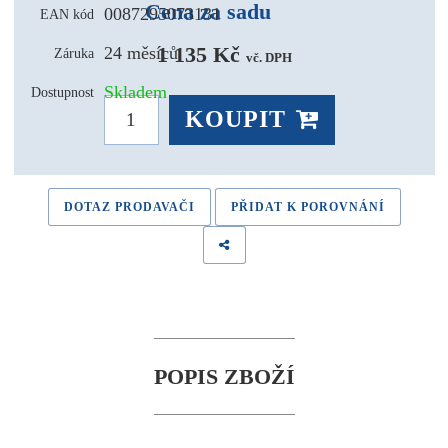
Cena za sadu
0087295073131
EAN kód
1 135 Kč 
24 měsíců
Záruka
vč. DPH
Skladem
Dostupnost
KOUPIT
DOTAZ PRODAVAČI
PŘIDAT K POROVNÁNÍ
POPIS ZBOŽÍ