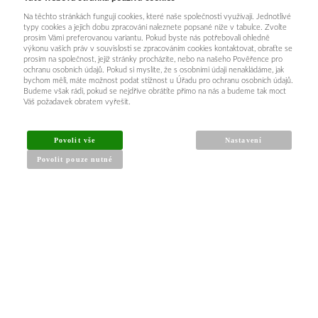
Na těchto stránkách fungují cookies, které naše společnosti využívají. Jednotlivé
typy cookies a jejich dobu zpracování naleznete popsané níže v tabulce. Zvolte
prosím Vámi preferovanou variantu. Pokud byste nás potřebovali ohledně
výkonu vašich práv v souvislosti se zpracováním cookies kontaktovat, obraťte se
prosím na společnost, jejíž stránky procházíte, nebo na našeho Pověřence pro
ochranu osobních údajů. Pokud si myslíte, že s osobními údaji nenakládáme, jak
bychom měli, máte možnost podat stížnost u Úřadu pro ochranu osobních údajů.
Budeme však rádi, pokud se nejdříve obrátíte přímo na nás a budeme tak moct
Váš požadavek obratem vyřešit.
Povolit vše
Nastavení
Povolit pouze nutné
INFORMACE PRO KUPUJÍCÍ
Obchodní podmínky
Reklamační řád
Články a návody
Nejčastější dotazy
Kontakt