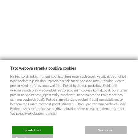
Tato webová stránka používá cookies
Na těchto stránkách fungují cookies, které naše společnosti využívají. Jednotlivé
typy cookies a jejich dobu zpracování naleznete popsané níže v tabulce. Zvolte
prosím Vámi preferovanou variantu. Pokud byste nás potřebovali ohledně
výkonu vašich práv v souvislosti se zpracováním cookies kontaktovat, obraťte se
prosím na společnost, jejíž stránky procházíte, nebo na našeho Pověřence pro
ochranu osobních údajů. Pokud si myslíte, že s osobními údaji nenakládáme, jak
bychom měli, máte možnost podat stížnost u Úřadu pro ochranu osobních údajů.
Budeme však rádi, pokud se nejdříve obrátíte přímo na nás a budeme tak moct
Váš požadavek obratem vyřešit.
Povolit vše
Nastavení