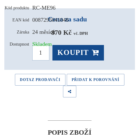
RC-ME96
Kód produktu
Cena za sadu
0087295041048
EAN kód
870 Kč 
24 měsíců
Záruka
vč. DPH
Skladem
Dostupnost
KOUPIT
DOTAZ PRODAVAČI
PŘIDAT K POROVNÁNÍ
POPIS ZBOŽÍ