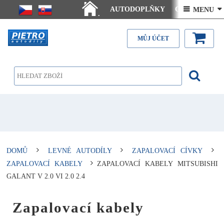
AUTODOPLŇKY
Ceny doručení
 MENU 
.
Články - návody
Kontakt
MŮJ ÚČET
DOMŮ
LEVNÉ AUTODÍLY
ZAPALOVACÍ CÍVKY
ZAPALOVACÍ KABELY
ZAPALOVACÍ KABELY MITSUBISHI
GALANT V 2.0 VI 2.0 2.4
Zapalovací kabely