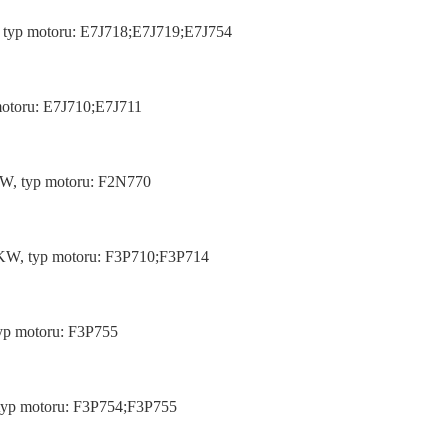
, typ motoru: E7J718;E7J719;E7J754
motoru: E7J710;E7J711
KW, typ motoru: F2N770
5KW, typ motoru: F3P710;F3P714
typ motoru: F3P755
 typ motoru: F3P754;F3P755