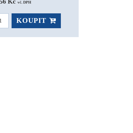
56 Kč 
vč. DPH
KOUPIT