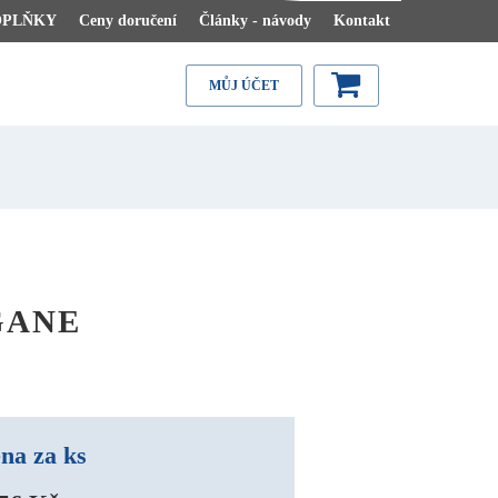
OPLŇKY
Ceny doručení
Články - návody
Kontakt
MŮJ ÚČET
GANE
na za ks