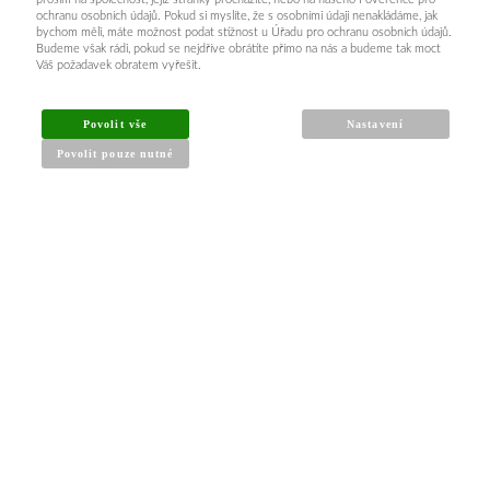
ochranu osobních údajů. Pokud si myslíte, že s osobními údaji nenakládáme, jak
bychom měli, máte možnost podat stížnost u Úřadu pro ochranu osobních údajů.
Budeme však rádi, pokud se nejdříve obrátíte přímo na nás a budeme tak moct
Váš požadavek obratem vyřešit.
Povolit vše
Nastavení
Povolit pouze nutné
INFORMACE PRO KUPUJÍCÍ
Obchodní podmínky
Reklamační řád
Články a návody
Nejčastější dotazy
Kontakt