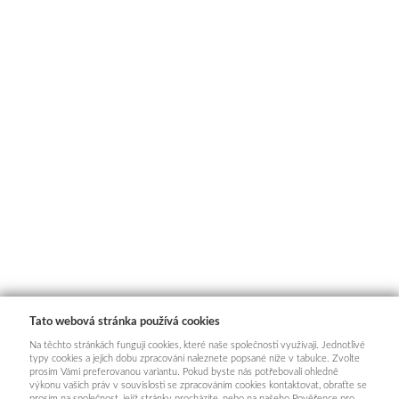
Tato webová stránka používá cookies
Na těchto stránkách fungují cookies, které naše společnosti využívají. Jednotlivé
typy cookies a jejich dobu zpracování naleznete popsané níže v tabulce. Zvolte
prosím Vámi preferovanou variantu. Pokud byste nás potřebovali ohledně
výkonu vašich práv v souvislosti se zpracováním cookies kontaktovat, obraťte se
prosím na společnost, jejíž stránky procházíte, nebo na našeho Pověřence pro