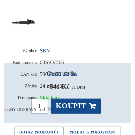
SKV
Výrobce
03SKV206
Kód produktu
Cena za ks
5901947317990
EAN kód
541 Kč 
24 měsíců
Záruka
vč. DPH
Skladem
Dostupnost
KOUPIT
od 79,- Kč
CENY DOPRAVY
DOTAZ PRODAVAČI
PŘIDAT K POROVNÁNÍ