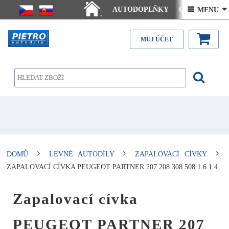
AUTODOPLŇKY
Ceny doručení
 MENU 
.
Články - návody
Kontakt
MŮJ ÚČET
DOMŮ
LEVNÉ AUTODÍLY
ZAPALOVACÍ CÍVKY
ZAPALOVACÍ CÍVKA PEUGEOT PARTNER 207 208 308 508 1.6 1.4
Zapalovací cívka
PEUGEOT PARTNER 207