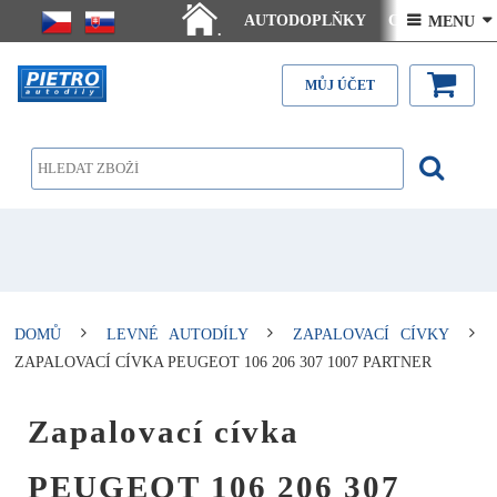
AUTODOPLŇKY
Ceny doručení
 MENU 
.
Články - návody
Kontakt
MŮJ ÚČET
DOMŮ
LEVNÉ AUTODÍLY
ZAPALOVACÍ CÍVKY
ZAPALOVACÍ CÍVKA PEUGEOT 106 206 307 1007 PARTNER
Zapalovací cívka
PEUGEOT 106 206 307