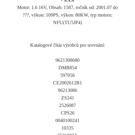
Motor: 1.6 16V, Obsah: 1587, ročník od: 2001.07 do
???, výkon: 109PS, výkon: 80KW, typ motoru:
NFU(TU5JP4)
Katalogové čísla výrobců pro srovnání:
9621308680
DMB854
597056
CE2002612B1
96213086
ZS241
2526087
CPS26
0040100241
10335