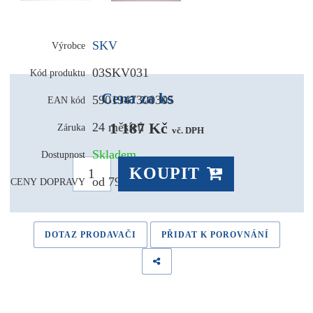
SKV
Výrobce
03SKV031
Kód produktu
Cena za ks
5901947300305
EAN kód
1 187 Kč 
24 měsíců
Záruka
vč. DPH
Skladem
Dostupnost
KOUPIT
od 79,- Kč
CENY DOPRAVY
DOTAZ PRODAVAČI
PŘIDAT K POROVNÁNÍ