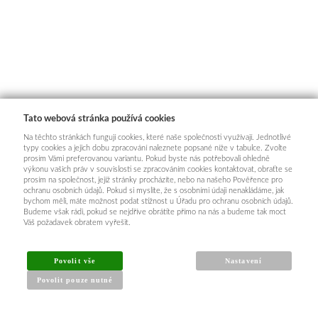
Tato webová stránka používá cookies
Na těchto stránkách fungují cookies, které naše společnosti využívají. Jednotlivé
typy cookies a jejich dobu zpracování naleznete popsané níže v tabulce. Zvolte
prosím Vámi preferovanou variantu. Pokud byste nás potřebovali ohledně
výkonu vašich práv v souvislosti se zpracováním cookies kontaktovat, obraťte se
prosím na společnost, jejíž stránky procházíte, nebo na našeho Pověřence pro
ochranu osobních údajů. Pokud si myslíte, že s osobními údaji nenakládáme, jak
bychom měli, máte možnost podat stížnost u Úřadu pro ochranu osobních údajů.
Budeme však rádi, pokud se nejdříve obrátíte přímo na nás a budeme tak moct
Váš požadavek obratem vyřešit.
Povolit vše
Nastavení
Povolit pouze nutné
INFORMACE PRO KUPUJÍCÍ