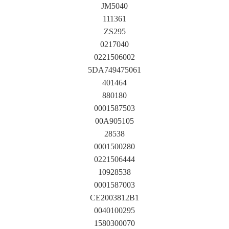
JM5040
111361
ZS295
0217040
0221506002
5DA749475061
401464
880180
0001587503
00A905105
28538
0001500280
0221506444
10928538
0001587003
CE2003812B1
0040100295
1580300070