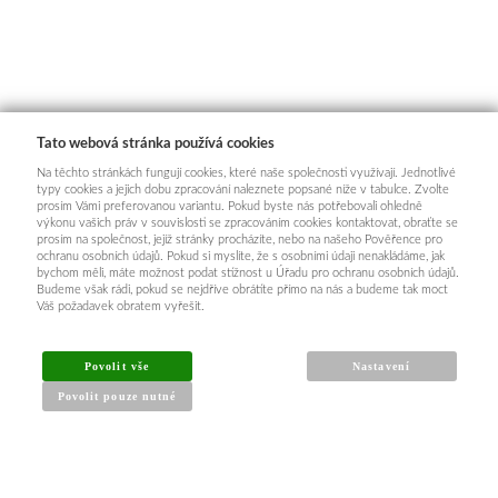
Tato webová stránka používá cookies
Na těchto stránkách fungují cookies, které naše společnosti využívají. Jednotlivé
typy cookies a jejich dobu zpracování naleznete popsané níže v tabulce. Zvolte
prosím Vámi preferovanou variantu. Pokud byste nás potřebovali ohledně
výkonu vašich práv v souvislosti se zpracováním cookies kontaktovat, obraťte se
prosím na společnost, jejíž stránky procházíte, nebo na našeho Pověřence pro
ochranu osobních údajů. Pokud si myslíte, že s osobními údaji nenakládáme, jak
bychom měli, máte možnost podat stížnost u Úřadu pro ochranu osobních údajů.
Budeme však rádi, pokud se nejdříve obrátíte přímo na nás a budeme tak moct
Váš požadavek obratem vyřešit.
Povolit vše
Nastavení
Povolit pouze nutné
INFORMACE PRO KUPUJÍCÍ
Obchodní podmínky