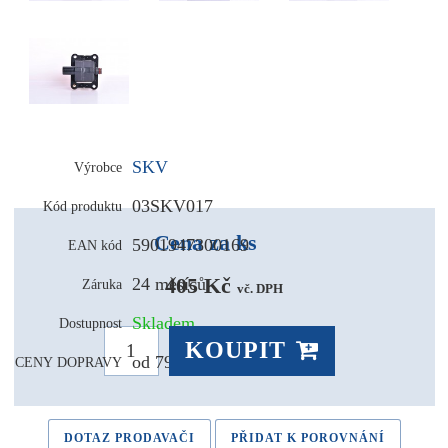
SKV
Výrobce
03SKV017
Kód produktu
Cena za ks
5901947300169
EAN kód
405 Kč 
24 měsíců
Záruka
vč. DPH
Skladem
Dostupnost
KOUPIT
od 79,- Kč
CENY DOPRAVY
DOTAZ PRODAVAČI
PŘIDAT K POROVNÁNÍ