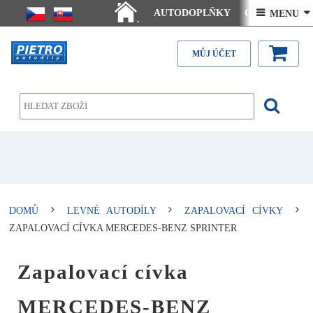
AUTODOPLŇKY
Ceny doručení
 MENU 
.
Články - návody
Kontakt
MŮJ ÚČET
DOMŮ
LEVNÉ AUTODÍLY
ZAPALOVACÍ CÍVKY
ZAPALOVACÍ CÍVKA MERCEDES-BENZ SPRINTER
Zapalovací cívka
MERCEDES-BENZ