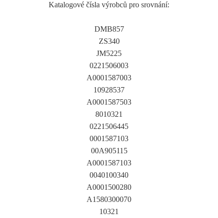
Katalogové čísla výrobců pro srovnání:
DMB857
ZS340
JM5225
0221506003
A0001587003
10928537
A0001587503
8010321
0221506445
0001587103
00A905115
A0001587103
0040100340
A0001500280
A1580300070
10321