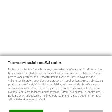
Tato webová stránka používá cookies
Na těchto stránkách fungují cookies, které naše společnosti využívají. Jednotlivé
typy cookies a jejich dobu zpracování naleznete popsané níže v tabulce. Zvolte
prosím Vámi preferovanou variantu. Pokud byste nás potřebovali ohledně
výkonu vašich práv v souvislosti se zpracováním cookies kontaktovat, obraťte se
prosím na společnost, jejíž stránky procházíte, nebo na našeho Pověřence pro
ochranu osobních údajů. Pokud si myslíte, že s osobními údaji nenakládáme, jak
bychom měli, máte možnost podat stížnost u Úřadu pro ochranu osobních údajů.
Budeme však rádi, pokud se nejdříve obrátíte přímo na nás a budeme tak moct
Váš požadavek obratem vyřešit.