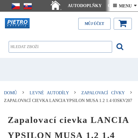
AUTODOPLŇKY
Ceny doručení
 MENU 
.
Články - návody
Kontakt
MŮJ ÚČET
DOMŮ
LEVNÉ AUTODÍLY
ZAPALOVACÍ CÍVKY
ZAPALOVACÍ CIEVKA LANCIA YPSILON MUSA 1.2 1.4 03SKV207
Zapalovací cievka LANCIA
YPSILON MUSA 1.2 1.4