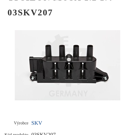
03SKV207
SKV
Výrobce
03SKV207
Kód produktu