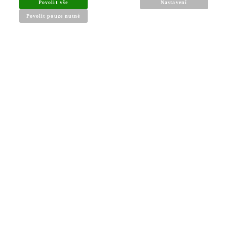
Povolit vše
Nastavení
Povolit pouze nutné
INFORMACE PRO KUPUJÍCÍ
Obchodní podmínky
Reklamační řád
Články a návody
Nejčastější dotazy
Kontakt