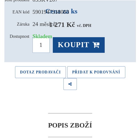
Cena za ks
5901947318003
EAN kód
1 271 Kč 
24 měsíců
Záruka
vč. DPH
Skladem
Dostupnost
KOUPIT
DOTAZ PRODAVAČI
PŘIDAT K POROVNÁNÍ
POPIS ZBOŽÍ