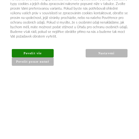
typy cookies a jejich dobu zpracování naleznete popsané níže v tabulce. Zvolte
prosím Vámi preferovanou variantu. Pokud byste nás potřebovali ohledně
výkonu vašich práv v souvislosti se zpracováním cookies kontaktovat, obraťte se
prosím na společnost, jejíž stránky procházíte, nebo na našeho Pověřence pro
ochranu osobních údajů. Pokud si myslíte, že s osobními údaji nenakládáme, jak
bychom měli, máte možnost podat stížnost u Úřadu pro ochranu osobních údajů.
Budeme však rádi, pokud se nejdříve obrátíte přímo na nás a budeme tak moct
Váš požadavek obratem vyřešit.
Povolit vše
Nastavení
Povolit pouze nutné
INFORMACE PRO KUPUJÍCÍ
Obchodní podmínky
Reklamační řád
Články a návody
Nejčastější dotazy
Kontakt