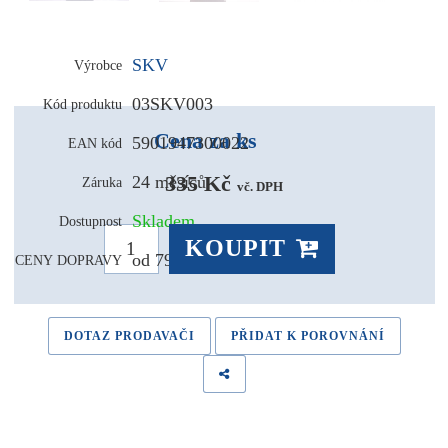
SKV
Výrobce
03SKV003
Kód produktu
Cena za ks
5901947300022
EAN kód
335 Kč 
24 měsíců
Záruka
vč. DPH
Skladem
Dostupnost
KOUPIT
od 79,- Kč
CENY DOPRAVY
DOTAZ PRODAVAČI
PŘIDAT K POROVNÁNÍ