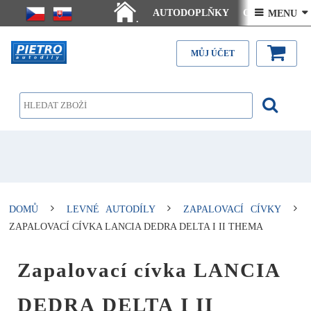
AUTODOPLŇKY
Ceny doručení
 MENU 
.
Články - návody
Kontakt
MŮJ ÚČET
DOMŮ
LEVNÉ AUTODÍLY
ZAPALOVACÍ CÍVKY
ZAPALOVACÍ CÍVKA LANCIA DEDRA DELTA I II THEMA
Zapalovací cívka LANCIA
DEDRA DELTA I II