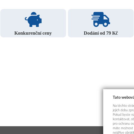
Konkurenční ceny
Dodání od 79 Kč
Tato webová
Na těchto strán
jejich dobu zp
Pokud byste ná
kontaktovat, o
pro ochranu os
máte možnost p
nejdříve obrát