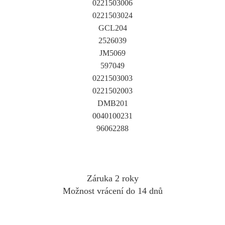
0221503006
0221503024
GCL204
2526039
JM5069
597049
0221503003
0221502003
DMB201
0040100231
96062288
Záruka 2 roky
Možnost vrácení do 14 dnů