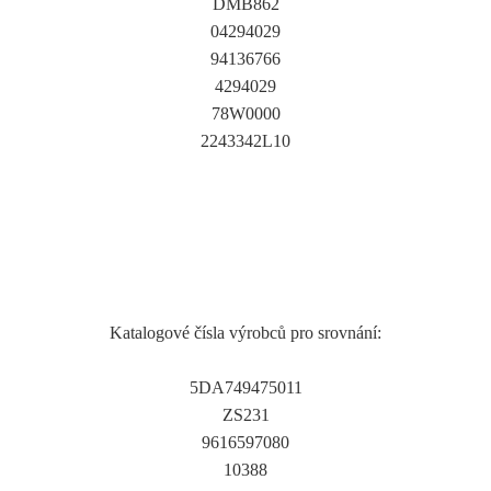
DMB862
04294029
94136766
4294029
78W0000
2243342L10
Katalogové čísla výrobců pro srovnání:
5DA749475011
ZS231
9616597080
10388