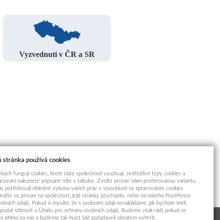
Vyzvednutí v ČR a SR
 stránka používá cookies
kách fungují cookies, které naše společnosti využívají. Jednotlivé typy cookies a
racování naleznete popsané níže v tabulce. Zvolte prosím Vámi preferovanou variantu.
s potřebovali ohledně výkonu vašich práv v souvislosti se zpracováním cookies
braťte se prosím na společnost, jejíž stránky procházíte, nebo na našeho Pověřence
obních údajů. Pokud si myslíte, že s osobními údaji nenakládáme, jak bychom měli,
odat stížnost u Úřadu pro ochranu osobních údajů. Budeme však rádi, pokud se
íte přímo na nás a budeme tak moct Váš požadavek obratem vyřešit.