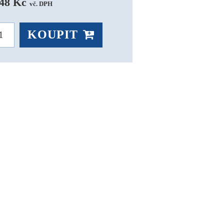
48 Kč 
vč. DPH
KOUPIT