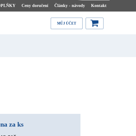
OPLŇKY
Ceny doručení
Články - návody
Kontakt
MŮJ ÚČET
na za ks