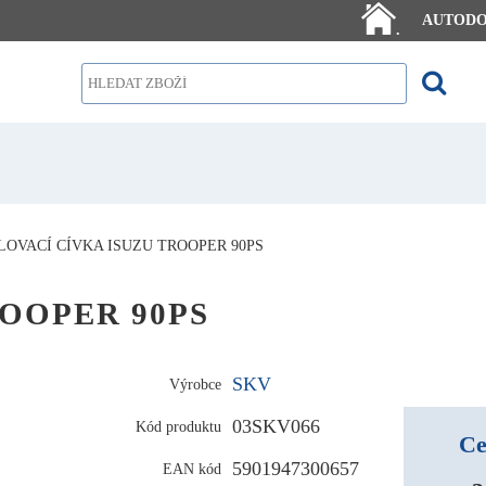
AUTOD
.
LOVACÍ CÍVKA ISUZU TROOPER 90PS
TROOPER 90PS
SKV
Výrobce
03SKV066
Kód produktu
Ce
5901947300657
EAN kód