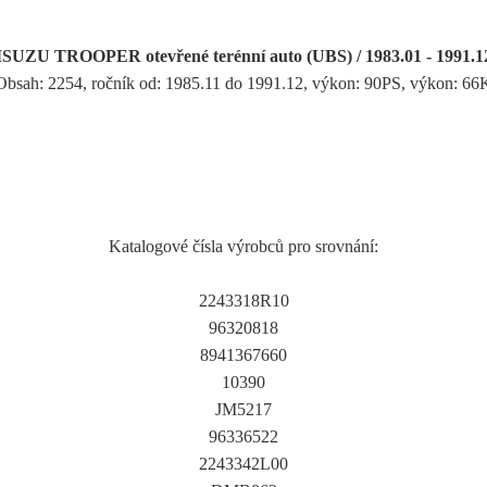
ISUZU TROOPER otevřené terénní auto (UBS) / 1983.01 - 1991.1
Obsah: 2254, ročník od: 1985.11 do 1991.12, výkon: 90PS, výkon: 6
Katalogové čísla výrobců pro srovnání:
2243318R10
96320818
8941367660
10390
JM5217
96336522
2243342L00