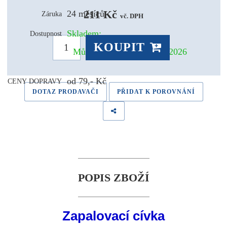
211 Kč 
24 měsíců
Záruka
vč. DPH
Skladem:
Dostupnost
KOUPIT
Může být u Vás už 11.08.2026
od 79,- Kč
CENY DOPRAVY
DOTAZ PRODAVAČI
PŘIDAT K POROVNÁNÍ
POPIS ZBOŽÍ
Zapalovací cívka