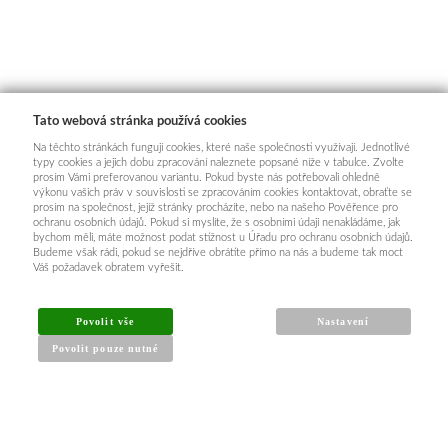
Tato webová stránka používá cookies
Na těchto stránkách fungují cookies, které naše společnosti využívají. Jednotlivé
typy cookies a jejich dobu zpracování naleznete popsané níže v tabulce. Zvolte
prosím Vámi preferovanou variantu. Pokud byste nás potřebovali ohledně
výkonu vašich práv v souvislosti se zpracováním cookies kontaktovat, obraťte se
prosím na společnost, jejíž stránky procházíte, nebo na našeho Pověřence pro
ochranu osobních údajů. Pokud si myslíte, že s osobními údaji nenakládáme, jak
bychom měli, máte možnost podat stížnost u Úřadu pro ochranu osobních údajů.
Budeme však rádi, pokud se nejdříve obrátíte přímo na nás a budeme tak moct
Váš požadavek obratem vyřešit.
Povolit vše
Nastavení
Povolit pouze nutné
INFORMACE PRO KUPUJÍCÍ
Obchodní podmínky