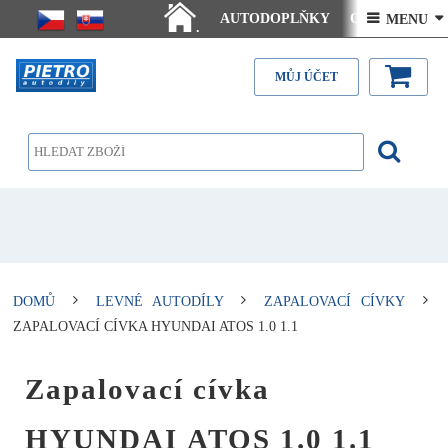
AUTODOPLŇKY
Ceny doručení
 MENU 
.
Články - návody
Kontakt
MŮJ ÚČET
DOMŮ
LEVNÉ AUTODÍLY
ZAPALOVACÍ CÍVKY
ZAPALOVACÍ CÍVKA HYUNDAI ATOS 1.0 1.1
Zapalovací cívka
HYUNDAI ATOS 1.0 1.1