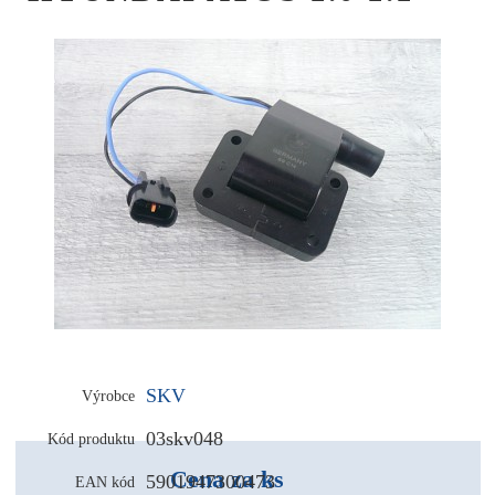
SKV
Výrobce
03skv048
Kód produktu
Cena za ks
5901947300473
EAN kód