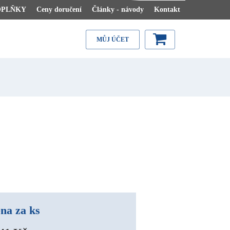
OPLŇKY
Ceny doručení
Články - návody
Kontakt
MŮJ ÚČET
na za ks