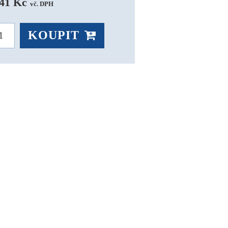
41 Kč 
vč. DPH
KOUPIT