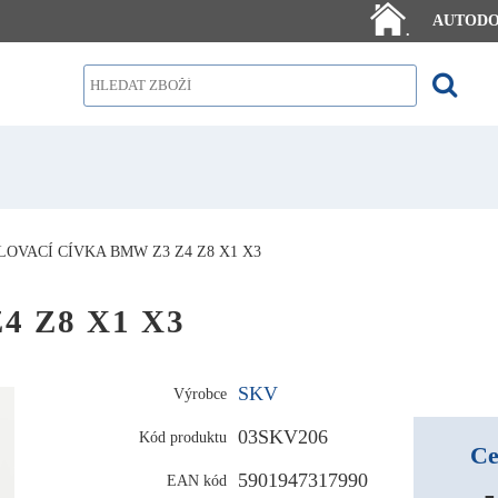
AUTOD
.
OVACÍ CÍVKA BMW Z3 Z4 Z8 X1 X3
Z4 Z8 X1 X3
SKV
Výrobce
03SKV206
Kód produktu
Ce
5901947317990
EAN kód